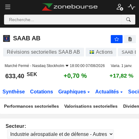
SAAB AB
633,40
kr
+0,70 %
SAAB AB
Révisions sectorielles SAAB AB
Actions
SAAB B
Marché Fermé -
Nasdaq Stockholm
18:00:00 07/08/2026
Varia. 1 janv.
SEK
+0,70 %
633,40
+17,82 %
Synthèse
Cotations
Graphiques
Actualités
Soci
Performances sectorielles
Valorisations sectorielles
Dividen
Secteur: