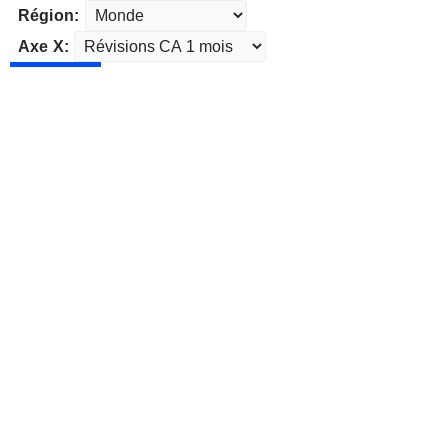
Région:
Axe X: