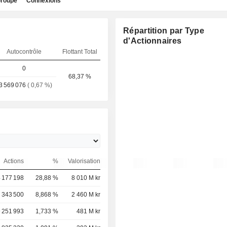
roupe
Connexions
Répartition par Type
d'Actionnaires
Autocontrôle
Flottant Total
0
68,37 %
3 569 076
( 0,67 %)
Actions
%
Valorisation
 177 198
28,88 %
8 010 M kr
 343 500
8,868 %
2 460 M kr
 251 993
1,733 %
481 M kr