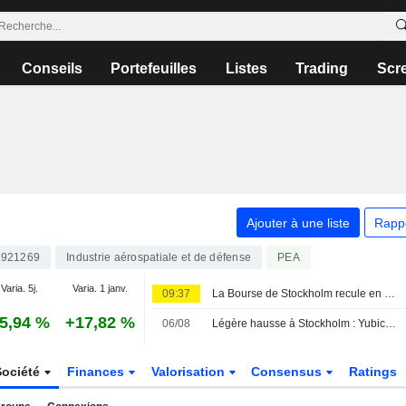
Conseils
Portefeuilles
Listes
Trading
Scr
Ajouter à une liste
Rapp
921269
Industrie aérospatiale et de défense
PEA
Varia. 5j.
Varia. 1 janv.
09:37
La Bourse de Stockholm recule en début de séance vendredi
5,94 %
+17,82 %
06/08
Légère hausse à Stockholm : Yubico s'envole après ses résultats
Société
Finances
Valorisation
Consensus
Ratings