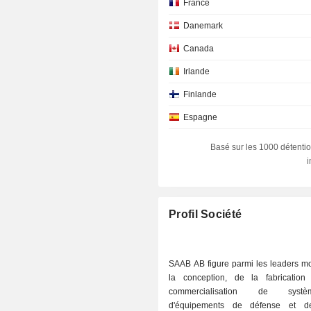
France
Danemark
Canada
Irlande
Finlande
Espagne
Luxembourg
Basé sur les 1000 détentio
Allemagne
Suisse
Australie
Profil Société
Pays-Bas
Japon
SAAB AB figure parmi les leaders m
la conception, de la fabricatio
Autriche
commercialisation de sys
Hong Kong
d'équipements de défense et de