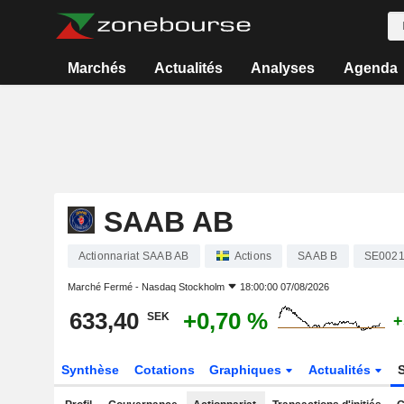
Marchés
Actualités
Analyses
Agenda
SAAB AB
Actionnariat SAAB AB
Actions
SAAB B
SE0021
Marché Fermé -
Nasdaq Stockholm
18:00:00 07/08/2026
633,40
+0,70 %
SEK
+
Synthèse
Cotations
Graphiques
Actualités