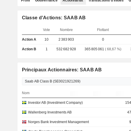
Profil
Gouvernance
Actionnariat
Transactions d'initiés
G
Classe d'Actions: SAAB AB
Vote
Nombre
Flottant
Action A
10
2 383 903
0
Action B
1
532 682 928
365 805 061
( 68,67 %)
Principaux Actionnaires: SAAB AB
Nom
Investor AB (Investment Company)
154
Wallenberg Investments AB
47
Norges Bank Investment Management
9