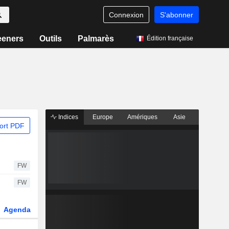
Connexion
S'abonner
eeners
Outils
Palmarès
Édition française
Indices
Europe
Amériques
Asie
ort PDF
FW
FW
Agenda
Secteur
Dérivés
Fonds et ETFs