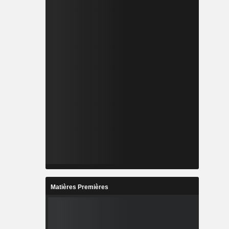
curité de
information
stations de
omaines de
se, des
 suivante :
mérique du
que latine
%) et autres
Matières Premières