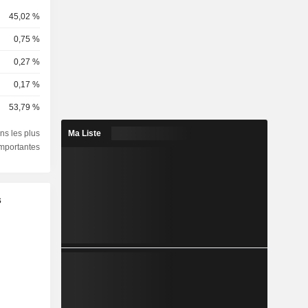
45,02 %
0,75 %
0,27 %
0,17 %
53,79 %
ns les plus
Ma Liste
importantes
s