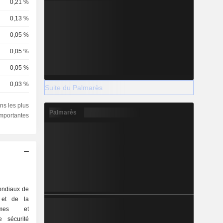
0,21 %
0,13 %
0,05 %
0,05 %
0,05 %
0,03 %
Suite du Palmarès
0,03 %
ns les plus
Palmarès
importantes
0,02 %
0,02 %
0,02 %
0,01 %
0,01 %
ondiaux de
n et de la
0,01 %
tèmes et
0,01 %
 sécurité