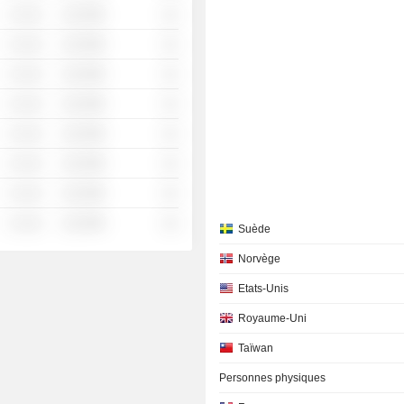
░ ░░░
░░░░%
░░
░ ░░░
░░░░%
░░
░ ░░░
░░░░%
░░
░ ░░░
░░░░%
░░
░ ░░░
░░░░%
░░
░ ░░░
░░░░%
░░
░ ░░░
░░░░%
░░
░ ░░░
░░░░%
░░
Suède
Norvège
Etats-Unis
Royaume-Uni
Taïwan
Personnes physiques