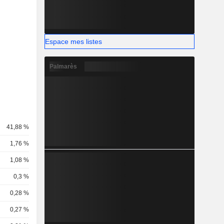
Espace mes listes
Palmarès
41,88 %
1,76 %
1,08 %
0,3 %
0,28 %
0,27 %