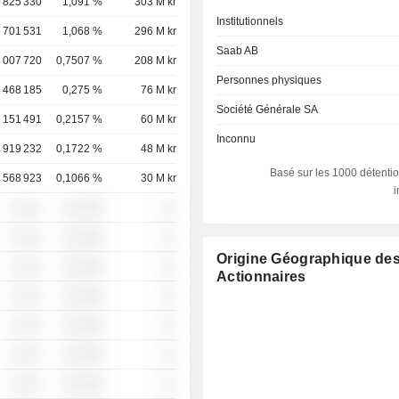
 825 330
1,091 %
303 M kr
Institutionnels
 701 531
1,068 %
296 M kr
Saab AB
 007 720
0,7507 %
208 M kr
Personnes physiques
 468 185
0,275 %
76 M kr
Société Générale SA
 151 491
0,2157 %
60 M kr
Inconnu
919 232
0,1722 %
48 M kr
Basé sur les 1000 détentio
568 923
0,1066 %
30 M kr
░ ░░░
░░░░%
░░
░ ░░░
░░░░%
░░
Origine Géographique de
░ ░░░
░░░░%
░░
Actionnaires
░ ░░░
░░░░%
░░
░ ░░░
░░░░%
░░
░ ░░░
░░░░%
░░
░ ░░░
░░░░%
░░