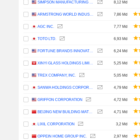
SIMPSON MANUFACTURING CO., INC.
8,12 Md
ARMSTRONG WORLD INDUSTRIES, INC.
7,86 Md
AGC INC.
7,77 Md
TOTO LTD.
6,93 Md
FORTUNE BRANDS INNOVATIONS, INC.
6,24 Md
XINYI GLASS HOLDINGS LIMITED
5,25 Md
TREX COMPANY, INC.
5,05 Md
SANWA HOLDINGS CORPORATION
4,79 Md
GRIFFON CORPORATION
4,72 Md
BEIJING NEW BUILDING MATERIALS PUBLIC LIMITED COMPANY
4,71 Md
LIXIL CORPORATION
3,2 Md
OPPEIN HOME GROUP INC.
2,97 Md