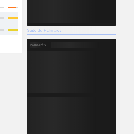
Suite du Palmarès
Palmarès