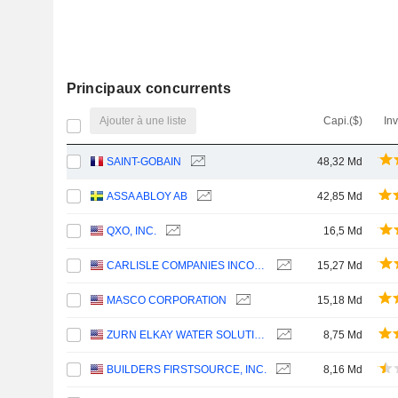
Principaux concurrents
Ajouter à une liste
Capi.($)
In
SAINT-GOBAIN
48,32 Md
ASSA ABLOY AB
42,85 Md
QXO, INC.
16,5 Md
CARLISLE COMPANIES INCORPORATED
15,27 Md
MASCO CORPORATION
15,18 Md
ZURN ELKAY WATER SOLUTIONS CORPORATION
8,75 Md
BUILDERS FIRSTSOURCE, INC.
8,16 Md