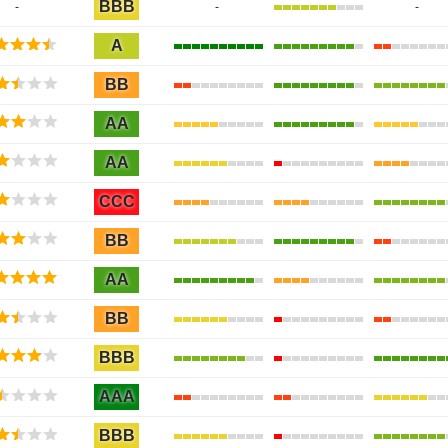
BBB
-
-
-
A
BB
AA
AA
CCC
BB
AA
BB
BBB
AAA
BBB