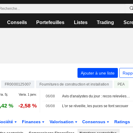
Conseils
Portefeuilles
Listes
Trading
Scr
Ajouter à une liste
Rapp
FR0000125007
Fournitures de construction et installation
PEA
ia. 5j.
Varia. 1 janv.
06/08
Avis d'analystes du jour : recos relevées sur L'Oréal et Clariant
,42 %
-2,58 %
06/08
L'or se réveille, les puces se font secouer
Société
Finances
Valorisation
Consensus
Ratings