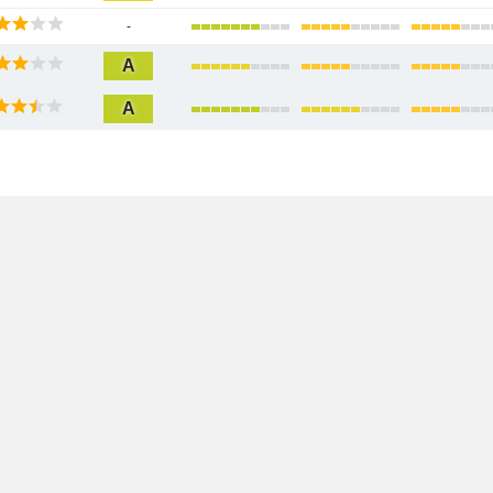
-
A
A