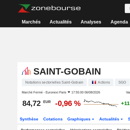
Marchés
Actualités
Analyses
Agenda
SAINT-GOBAIN
Notations sectorielles Saint-Gobain
Actions
SGO
Marché Fermé -
Euronext Paris
17:55:00 06/08/2026
Var
84,72
-0,96 %
EUR
+11
Synthèse
Cotations
Graphiques
Actualités