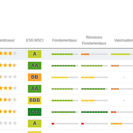
Révisions
vestisseur
ESG MSCI
Fondamentaux
Valorisatio
Fondamentaux
A
AA
BB
-
AA
BBB
-
AAA
A