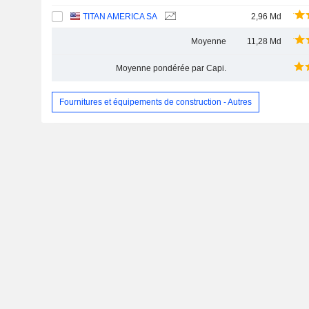
TITAN AMERICA SA
2,96 Md
Moyenne
11,28 Md
Moyenne pondérée par Capi.
Fournitures et équipements de construction - Autres