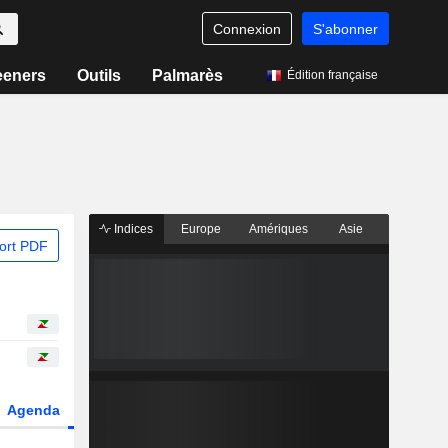
Connexion
S'abonner
eeners
Outils
Palmarès
Édition française
Indices
Europe
Amériques
Asie
ort PDF
Agenda
Secteur
Dérivés
Fonds et ETFs