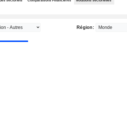
des sectoriels
Comparaisons Financières
Notations sectorielles
Région: