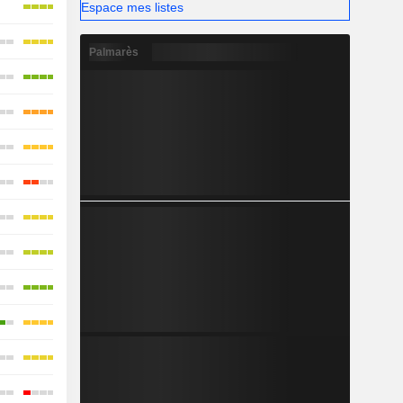
Espace mes listes
Palmarès