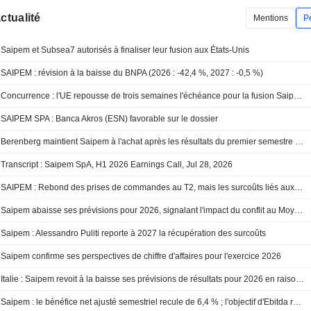
actualité
Mentions
P
Saipem et Subsea7 autorisés à finaliser leur fusion aux États-Unis
SAIPEM : révision à la baisse du BNPA (2026 : -42,4 %, 2027 : -0,5 %)
Concurrence : l'UE repousse de trois semaines l'échéance pour la fusion Saipem-Subsea 7 au 16 décembre
SAIPEM SPA : Banca Akros (ESN) favorable sur le dossier
Berenberg maintient Saipem à l'achat après les résultats du premier semestre ; l'objectif de cours est ajusté
Transcript : Saipem SpA, H1 2026 Earnings Call, Jul 28, 2026
SAIPEM : Rebond des prises de commandes au T2, mais les surcoûts liés aux conflits pèsent sur les marges
Saipem abaisse ses prévisions pour 2026, signalant l'impact du conflit au Moyen-Orient sur les prestataires de services énergétiques
Saipem : Alessandro Puliti reporte à 2027 la récupération des surcoûts
Saipem confirme ses perspectives de chiffre d'affaires pour l'exercice 2026
Italie : Saipem revoit à la baisse ses prévisions de résultats pour 2026 en raison de la crise au Moyen-Orient
Saipem : le bénéfice net ajusté semestriel recule de 6,4 % ; l'objectif d'Ebitda revu à la baisse