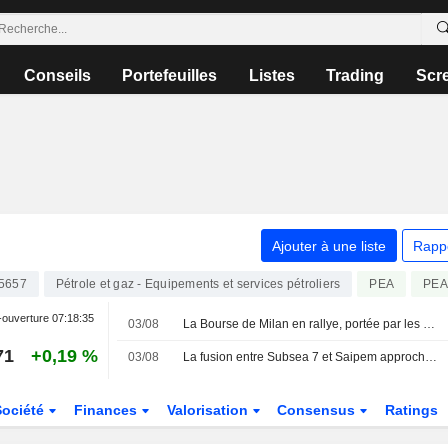
Conseils
Portefeuilles
Listes
Trading
Scr
Ajouter à une liste
Rapp
5657
Pétrole et gaz - Equipements et services pétroliers
PEA
PEA
-ouverture
07:18:35
03/08
La Bourse de Milan en rallye, portée par les espoirs de paix entre les États-Unis et l'Iran ; Danieli s'envole, Prysmian recule
71
+0,19 %
03/08
La fusion entre Subsea 7 et Saipem approche de sa finalisation
Société
Finances
Valorisation
Consensus
Ratings