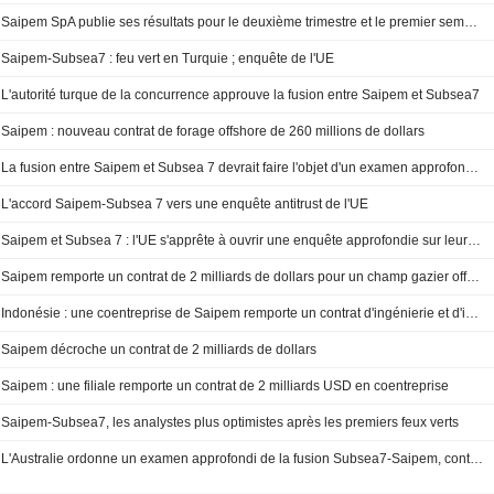
Saipem SpA publie ses résultats pour le deuxième trimestre et le premier semestre clos le 30 juin 2026
Saipem-Subsea7 : feu vert en Turquie ; enquête de l'UE
L'autorité turque de la concurrence approuve la fusion entre Saipem et Subsea7
Saipem : nouveau contrat de forage offshore de 260 millions de dollars
La fusion entre Saipem et Subsea 7 devrait faire l'objet d'un examen approfondi de l'UE
L'accord Saipem-Subsea 7 vers une enquête antitrust de l'UE
Saipem et Subsea 7 : l'UE s'apprête à ouvrir une enquête approfondie sur leur fusion, selon des sources
Saipem remporte un contrat de 2 milliards de dollars pour un champ gazier offshore en Indonésie
Indonésie : une coentreprise de Saipem remporte un contrat d'ingénierie et d'installation de 2 milliards de dollars
Saipem décroche un contrat de 2 milliards de dollars
Saipem : une filiale remporte un contrat de 2 milliards USD en coentreprise
Saipem-Subsea7, les analystes plus optimistes après les premiers feux verts
L'Australie ordonne un examen approfondi de la fusion Subsea7-Saipem, contestee par Exxon