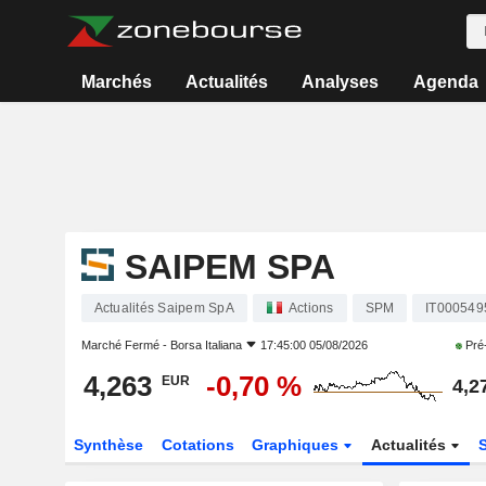
Marchés
Actualités
Analyses
Agenda
SAIPEM SPA
Actualités Saipem SpA
Actions
SPM
IT000549
Marché Fermé -
Borsa Italiana
17:45:00 05/08/2026
Pré
4,263
-0,70 %
EUR
4,2
Synthèse
Cotations
Graphiques
Actualités