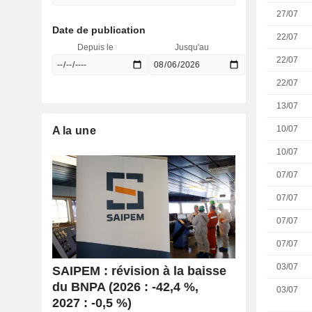
27/07
Date de publication
22/07
Depuis le
Jusqu'au
22/07
22/07
13/07
10/07
A la une
10/07
07/07
07/07
07/07
07/07
03/07
SAIPEM : révision à la baisse
du BNPA (2026 : -42,4 %,
03/07
2027 : -0,5 %)