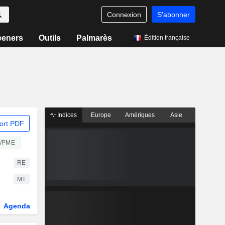
Connexion
S'abonner
eeners
Outils
Palmarès
Édition française
Indices
Europe
Amériques
Asie
ort PDF
/PME
RE
MT
Agenda
Secteur
Dérivés