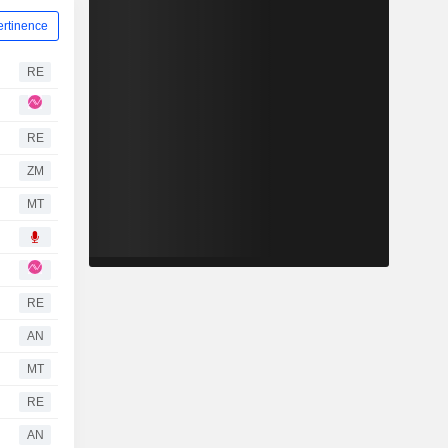
ertinence
RE
RE
ZM
MT
RE
AN
MT
RE
AN