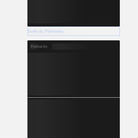
Suite du Palmarès
Palmarès