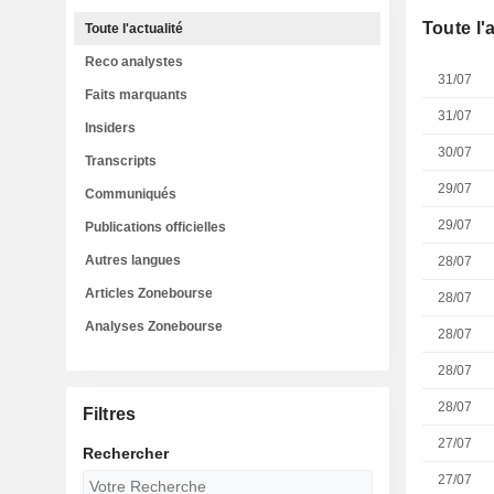
Toute l'
Toute l'actualité
Reco analystes
31/07
Faits marquants
31/07
Insiders
30/07
Transcripts
29/07
Communiqués
29/07
Publications officielles
Autres langues
28/07
Articles Zonebourse
28/07
Analyses Zonebourse
28/07
28/07
28/07
Filtres
27/07
Rechercher
27/07