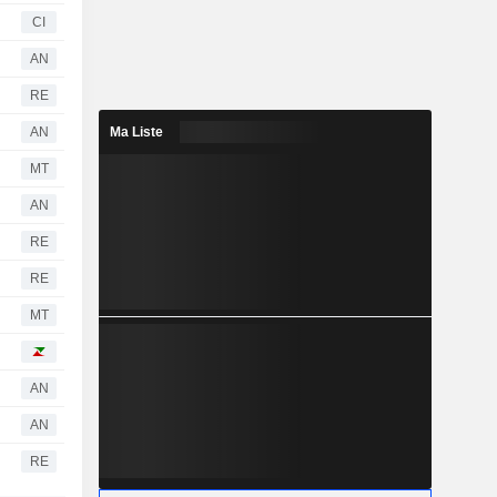
CI
AN
RE
AN
Ma Liste
MT
AN
RE
RE
MT
AN
AN
RE