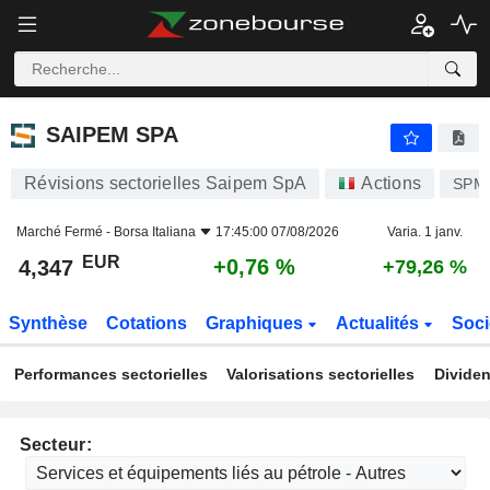
SAIPEM SPA
4,347
€
+0,76 %
SAIPEM SPA
Révisions sectorielles Saipem SpA
Actions
SPM
Marché Fermé -
Borsa Italiana
17:45:00 07/08/2026
Varia. 1 janv.
EUR
+0,76 %
4,347
+79,26 %
Synthèse
Cotations
Graphiques
Actualités
Soci
Performances sectorielles
Valorisations sectorielles
Dividen
Secteur: