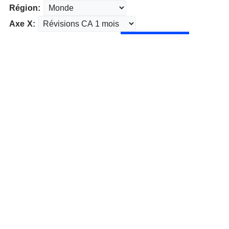
Région:
Axe X: