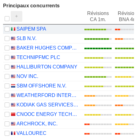
Principaux concurrents
Révisions
Révision
CA 1m.
BNA 4m
SAIPEM SPA
SLB N.V.
BAKER HUGHES COMPANY
TECHNIPFMC PLC
HALLIBURTON COMPANY
NOV INC.
SBM OFFSHORE N.V.
WEATHERFORD INTERNATIONAL PLC
KODIAK GAS SERVICES, INC.
CNOOC ENERGY TECHNOLOGY & SERVICES LIMITED
ARCHROCK, INC.
VALLOUREC