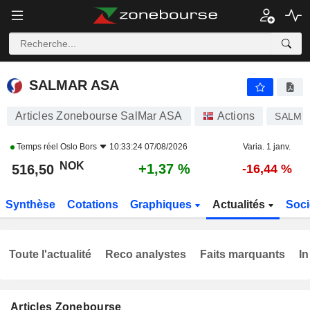
SALMAR ASA
516,50
kr
+1,37 %
SALMAR ASA
Articles Zonebourse SalMar ASA
Actions
SALM
Temps réel
Oslo Bors
10:33:24 07/08/2026
Varia. 1 janv.
NOK
+1,37 %
516,50
-16,44 %
Synthèse
Cotations
Graphiques
Actualités
Soci
Toute l'actualité
Reco analystes
Faits marquants
In
Articles Zonebourse