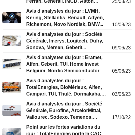
Ferrari, Generali, IMCD, Aston
25/08/23
Martin...
Avis d'analystes du jour : LVMH,
Kering, Stellantis, Renault, Adyen,
Richemont, Novo Nordisk, BMW...
10/08/23
Avis d'analystes du jour : Société
Générale, Imerys, Logitech, Dufry,
Sonova, Mersen, Geberit...
09/06/23
Avis d'analystes du jour : Eramet,
Alfen, Geberit, TUI, Home Invest
Belgium, Nordic Semiconductor...
05/06/23
Avis d'analystes du jour :
TotalEnergies, BioMérieux, Alfen,
Campari, TUI, Thulé, Dormakaba,
03/05/23
Nemetschek...
Avis d'analystes du jour : Société
Générale, Eurofins, ArcelorMittal,
Vallourec, Sodexo, Temenos,
17/10/22
Applus...
Point sur les fortes variations du
jour : TotalEnergies porte le CAC,