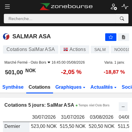
SALMAR ASA
501,00
kr
SALMAR ASA
Cotations SalMar ASA
Actions
SALM
NO0010
Marché Fermé -
Oslo Bors
16:45:00 05/08/2026
Varia. 1 janv.
NOK
-2,05 %
501,00
-18,87 %
Synthèse
Cotations
Graphiques
Actualités
Soci
Cotations 5 jours: SalMar ASA
Temps réel Oslo Bors
30/07/2026
31/07/2026
03/08/2026
04/08
Dernier
523,00 NOK
515,50 NOK
520,50 NOK
511,5