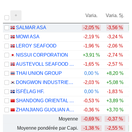
Varia.
Varia. 5j.
SALMAR ASA
-2,05 %
-3,56 %
+
MOWI ASA
-2,19 %
-3,24 %
LEROY SEAFOOD
-1,96 %
-2,06 %
-
NISSUI CORPORATION
+3,91 %
-2,74 %
+
AUSTEVOLL SEAFOOD ASA
-1,65 %
-2,57 %
-
THAI UNION GROUP
0,00 %
+8,20 %
DONGWON INDUSTRIES CO., LTD.
-2,03 %
+5,08 %
-
ÍSFÉLAG HF.
0,00 %
-1,83 %
+
SHANDONG ORIENTAL OCEAN SCI-TECH CO., LTD.
-0,53 %
+3,89 %
-
ZHANJIANG GUOLIAN AQUATIC PRODUCTS CO., LTD.
-0,36 %
+3,70 %
-
Moyenne
-0,69 %
-0,37 %
Moyenne pondérée par Capi.
-1,38 %
-2,55 %