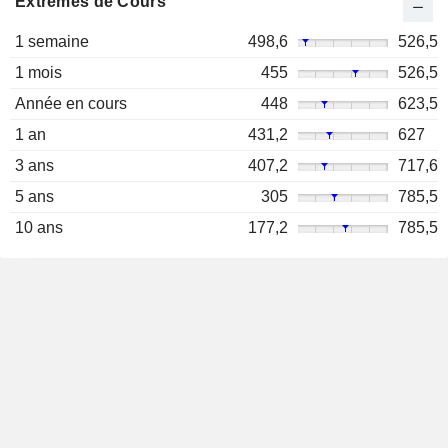
Extrêmes de Cours
1 semaine
498,6
526,5
1 mois
455
526,5
Année en cours
448
623,5
1 an
431,2
627
3 ans
407,2
717,6
5 ans
305
785,5
10 ans
177,2
785,5