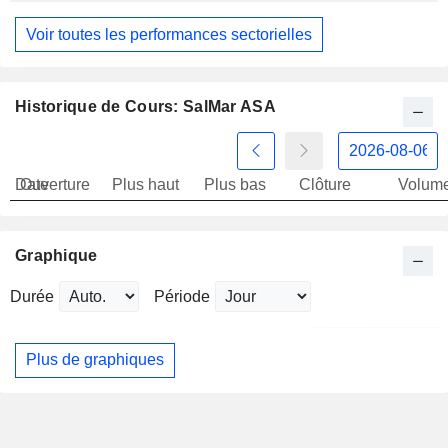
Voir toutes les performances sectorielles
Historique de Cours: SalMar ASA
Date
Ouverture
Plus haut
Plus bas
Clôture
Volum
Graphique
Durée
Période
Plus de graphiques