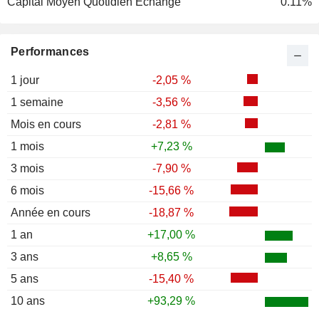
Capital Moyen Quotidien Echangé
0.11%
Performances
1 jour
-2,05 %
1 semaine
-3,56 %
Mois en cours
-2,81 %
1 mois
+7,23 %
3 mois
-7,90 %
6 mois
-15,66 %
Année en cours
-18,87 %
1 an
+17,00 %
3 ans
+8,65 %
5 ans
-15,40 %
10 ans
+93,29 %