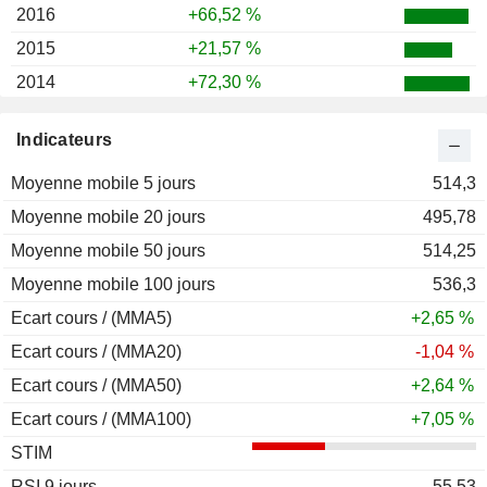
2016
+66,52 %
2015
+21,57 %
2014
+72,30 %
2013
+65,55 %
Indicateurs
2012
+49,00 %
Moyenne mobile 5 jours
2011
-51,22 %
514,3
Moyenne mobile 20 jours
2010
+33,70 %
495,78
Moyenne mobile 50 jours
2009
+76,92 %
514,25
Moyenne mobile 100 jours
2008
-40,91 %
536,3
Ecart cours / (MMA5)
2007
+12,82 %
+2,65 %
Ecart cours / (MMA20)
-1,04 %
Ecart cours / (MMA50)
+2,64 %
Ecart cours / (MMA100)
+7,05 %
STIM
RSI 9 jours
55,53