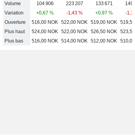
Volume
104 906
223 207
133 671
149 
Variation
+0,67 %
-1,43 %
+0,97 %
-1,7
Ouverture
516,00 NOK
522,00 NOK
519,00 NOK
519,5
Plus haut
524,00 NOK
522,00 NOK
526,50 NOK
523,5
Plus bas
516,00 NOK
514,00 NOK
512,00 NOK
510,0