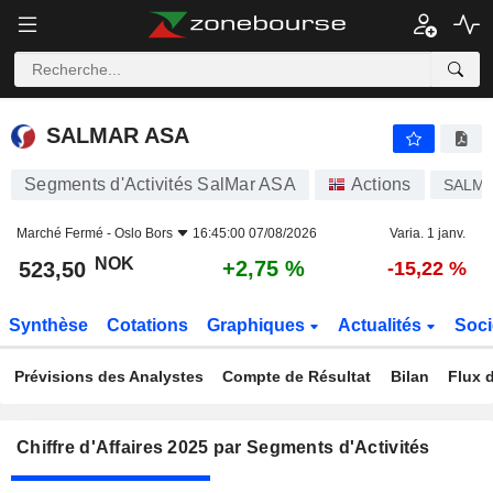
SALMAR ASA
523,50
kr
+2,75 %
SALMAR ASA
Segments d'Activités SalMar ASA
Actions
SALM
Marché Fermé -
Oslo Bors
16:45:00 07/08/2026
Varia. 1 janv.
NOK
+2,75 %
523,50
-15,22 %
Synthèse
Cotations
Graphiques
Actualités
Soci
Prévisions des Analystes
Compte de Résultat
Bilan
Flux d
Chiffre d'Affaires 2025 par Segments d'Activités