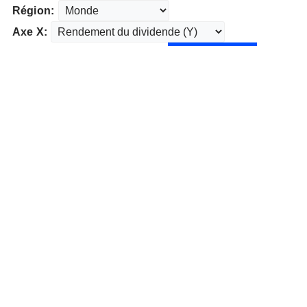
Région:
Axe X: