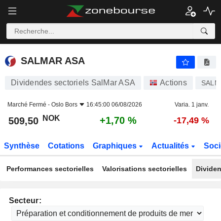
SALMAR ASA
509,50
kr
+1,70 %
SALMAR ASA
Dividendes sectoriels SalMar ASA
Actions
SALM
Marché Fermé -
Oslo Bors
16:45:00 06/08/2026
Varia. 1 janv.
NOK
+1,70 %
509,50
-17,49 %
Synthèse
Cotations
Graphiques
Actualités
Soci
Performances sectorielles
Valorisations sectorielles
Dividen
Secteur: