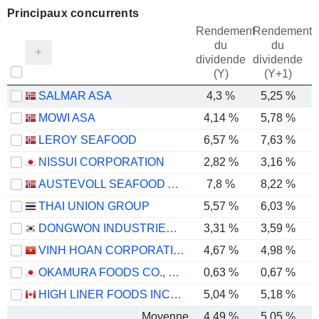
Principaux concurrents
Rendement
Rendement
du
du
dividende
dividende
(Y)
(Y+1)
SALMAR ASA
4,3 %
5,25 %
MOWI ASA
4,14 %
5,78 %
LEROY SEAFOOD
6,57 %
7,63 %
NISSUI CORPORATION
2,82 %
3,16 %
AUSTEVOLL SEAFOOD ASA
7,8 %
8,22 %
THAI UNION GROUP
5,57 %
6,03 %
DONGWON INDUSTRIES CO., LTD.
3,31 %
3,59 %
VINH HOAN CORPORATION
4,67 %
4,98 %
OKAMURA FOODS CO., LTD.
0,63 %
0,67 %
HIGH LINER FOODS INCORPORATED
5,04 %
5,18 %
Moyenne
4,49 %
5,05 %