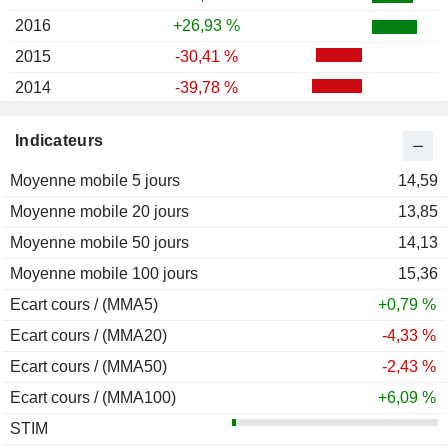
2016
+26,93 %
2015
-30,41 %
2014
-39,78 %
2013
+86,60 %
Indicateurs
2012
+54,67 %
Moyenne mobile 5 jours
2011
+28,51 %
14,59
Moyenne mobile 20 jours
2010
+80,55 %
13,85
Moyenne mobile 50 jours
2009
+1,50 %
14,13
Moyenne mobile 100 jours
15,36
Ecart cours / (MMA5)
+0,79 %
Ecart cours / (MMA20)
-4,33 %
Ecart cours / (MMA50)
-2,43 %
Ecart cours / (MMA100)
+6,09 %
STIM