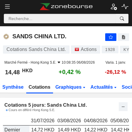
SANDS CHINA LTD.
14,48
$
SANDS CHINA LTD.
Cotations Sands China Ltd.
Actions
1928
KYG
Marché Fermé -
Hong Kong S.E.
10:08:35 06/08/2026
Varia. 1 janv.
HKD
+0,42 %
14,48
-26,12 %
Synthèse
Cotations
Graphiques
Actualités
Soci
Cotations 5 jours: Sands China Ltd.
Cours en différé Hong Kong S.E.
31/07/2026
03/08/2026
04/08/2026
05/08/202
Dernier
14,72 HKD
14,49 HKD
14,22 HKD
14,42 HK