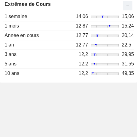
Extrêmes de Cours
1 semaine
14,06
15,06
1 mois
12,87
15,24
Année en cours
12,77
20,14
1 an
12,77
22,5
3 ans
12,2
29,95
5 ans
12,2
31,55
10 ans
12,2
49,35