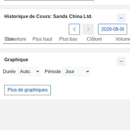
Historique de Cours: Sands China Ltd.
Date
Ouverture
Plus haut
Plus bas
Clôture
Volum
Graphique
Durée
Période
Plus de graphiques