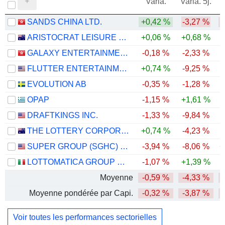
Varia.
Varia. 5j.
SANDS CHINA LTD.
+0,42 %
-3,27 %
-
ARISTOCRAT LEISURE LIMITED
+0,06 %
+0,68 %
GALAXY ENTERTAINMENT GROUP LIMITED
-0,18 %
-2,33 %
-
FLUTTER ENTERTAINMENT PLC
+0,74 %
-9,25 %
-
EVOLUTION AB
-0,35 %
-1,28 %
-
OPAP
-1,15 %
+1,61 %
-
DRAFTKINGS INC.
-1,33 %
-9,84 %
-
THE LOTTERY CORPORATION LIMITED
+0,74 %
-4,23 %
SUPER GROUP (SGHC) LIMITED
-3,94 %
-8,06 %
+
LOTTOMATICA GROUP S.P.A.
-1,07 %
+1,39 %
Moyenne
-0,59 %
-4,33 %
-
Moyenne pondérée par Capi.
-0,32 %
-3,87 %
-
Voir toutes les performances sectorielles