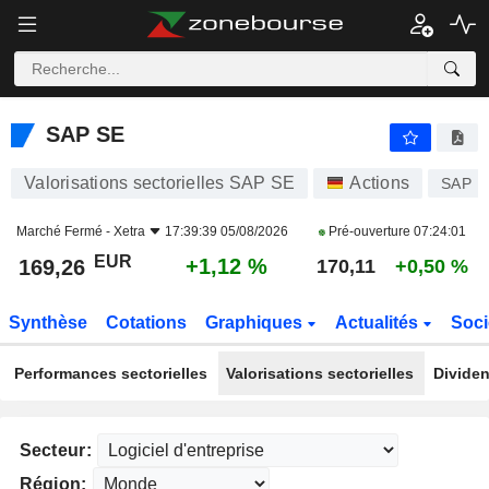
SAP SE
169,26
€
+1,12 %
SAP SE
Valorisations sectorielles SAP SE
Actions
SAP
Marché Fermé -
Xetra
17:39:39 05/08/2026
Pré-ouverture
07:24:01
EUR
+1,12 %
169,26
170,11
+0,50 %
Synthèse
Cotations
Graphiques
Actualités
Soci
Performances sectorielles
Valorisations sectorielles
Dividen
Secteur:
Région: