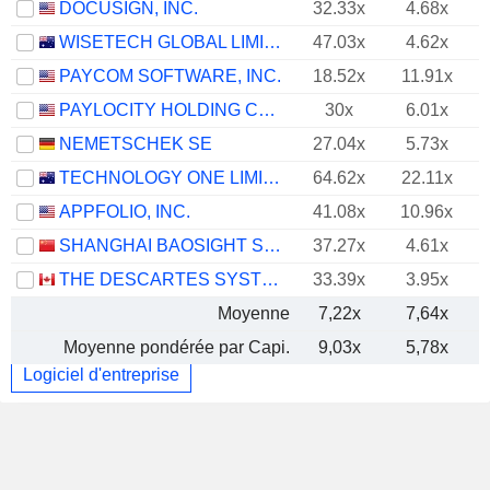
DOCUSIGN, INC.
32.33x
4.68x
WISETECH GLOBAL LIMITED
47.03x
4.62x
PAYCOM SOFTWARE, INC.
18.52x
11.91x
PAYLOCITY HOLDING CORPORATION
30x
6.01x
NEMETSCHEK SE
27.04x
5.73x
TECHNOLOGY ONE LIMITED
64.62x
22.11x
APPFOLIO, INC.
41.08x
10.96x
SHANGHAI BAOSIGHT SOFTWARE CO.,LTD.
37.27x
4.61x
THE DESCARTES SYSTEMS GROUP INC.
33.39x
3.95x
Moyenne
7,22x
7,64x
Moyenne pondérée par Capi.
9,03x
5,78x
Logiciel d'entreprise