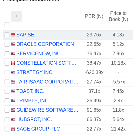
Price to
PER (N)
Book (N)
SAP SE
23.76x
4.18x
ORACLE CORPORATION
22.65x
5.12x
SERVICENOW, INC.
76.47x
7.96x
CONSTELLATION SOFTWARE INC.
38.47x
10.18x
STRATEGY INC
-620.39x
-
FAIR ISAAC CORPORATION
27.74x
-5.57x
TOAST, INC.
37.1x
7.45x
TRIMBLE, INC.
26.49x
2.4x
GUIDEWIRE SOFTWARE, INC.
91.65x
11.8x
HUBSPOT, INC.
66.37x
5.64x
SAGE GROUP PLC
22.77x
21.42x