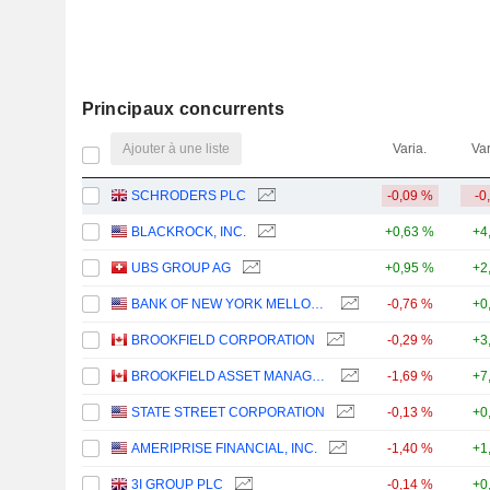
Principaux concurrents
Ajouter à une liste
Varia.
Var
SCHRODERS PLC
-0,09 %
-0
BLACKROCK, INC.
+0,63 %
+4
UBS GROUP AG
+0,95 %
+2
BANK OF NEW YORK MELLON CORPORATION (THE)
-0,76 %
+0
BROOKFIELD CORPORATION
-0,29 %
+3
BROOKFIELD ASSET MANAGEMENT LTD.
-1,69 %
+7
STATE STREET CORPORATION
-0,13 %
+0
AMERIPRISE FINANCIAL, INC.
-1,40 %
+1
3I GROUP PLC
-0,14 %
+0