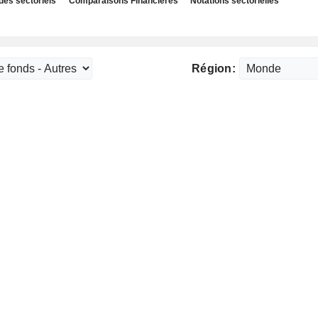
des sectoriels
Comparaisons Financières
Notations sectorielles
Région: