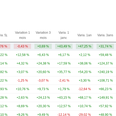
Variation 1
Variation 3
Varia. 1
ia. 5j.
Varia. 1an
Varia. 3ans
mois
mois
janv.
,76 %
-0,43 %
+0,69 %
+43,49 %
+47,25 %
+31,74 %
,22 %
+12,58 %
+6,43 %
+6,17 %
+2,12 %
+59,48 %
,14 %
+4,32 %
+24,38 %
+17,59 %
+38,06 %
+124,37 %
,82 %
+3,07 %
+20,60 %
+35,77 %
+54,20 %
+240,19 %
,22 %
-1,25 %
-3,07 %
-2,41 %
+3,30 %
+108,71 %
,93 %
+10,76 %
+9,73 %
+1,79 %
-12,64 %
+66,23 %
,28 %
+2,63 %
+24,13 %
+43,15 %
+68,17 %
+149,91 %
,12 %
+8,69 %
+20,30 %
+12,57 %
+10,74 %
+57,92 %
,10 %
+9,26 %
+9,49 %
-12,14 %
-29,02 %
+48,90 %