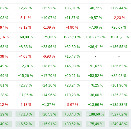
,82 %
+2,27 %
+15,92 %
+35,81 %
+48,72 %
+129,44 %
,03 %
-5,11 %
+10,07 %
+11,37 %
+9,57 %
-2,23 %
,97 %
-8,12 %
-1,09 %
-4,90 %
+7,06 %
+26,07 %
2,16 %
+60,80 %
+179,02 %
+925,61 %
+3 027,52 %
+8 191,71 %
,68 %
+8,33 %
+23,96 %
+32,30 %
+36,41 %
+136,55 %
,38 %
-4,03 %
-6,93 %
+15,47 %
-
-
,49 %
+12,78 %
+18,82 %
+45,93 %
+91,67 %
+136,62 %
,69 %
+15,26 %
+17,70 %
+20,21 %
+53,52 %
+85,98 %
,81 %
+2,77 %
+24,16 %
+28,24 %
+76,25 %
+161,96 %
,28 %
+11,05 %
+14,96 %
+19,28 %
+36,60 %
+135,32 %
,12 %
-2,13 %
+1,37 %
-5,67 %
+13,96 %
+135,83 %
,29 %
+7,18 %
+20,53 %
+63,48 %
+188,60 %
+527,62 %
,40 %
+6,52 %
+15,91 %
+30,62 %
+75,49 %
+249,48 %