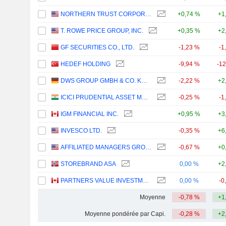
NORTHERN TRUST CORPORATION
+0,74 %
+1
T. ROWE PRICE GROUP, INC.
+0,35 %
+2
GF SECURITIES CO., LTD.
-1,23 %
-1
HEDEF HOLDING
-9,94 %
-1
DWS GROUP GMBH & CO. KGAA
-2,22 %
+2
ICICI PRUDENTIAL ASSET MANAGEMENT COMPANY LIMITED
-0,25 %
-1
IGM FINANCIAL INC.
+0,95 %
+3
INVESCO LTD.
-0,35 %
+6
AFFILIATED MANAGERS GROUP, INC.
-0,67 %
+0
STOREBRAND ASA
0,00 %
+2
PARTNERS VALUE INVESTMENTS LP
0,00 %
-0
Moyenne
-0,78 %
+1
Moyenne pondérée par Capi.
-0,28 %
+2