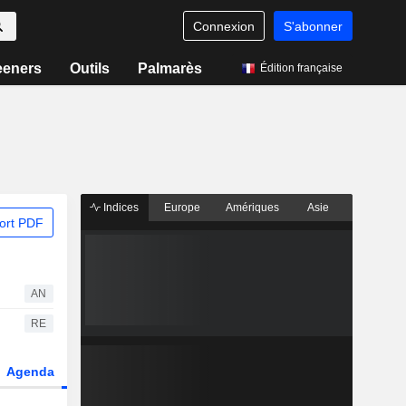
Connexion
S'abonner
eeners
Outils
Palmarès
Édition française
Indices
Europe
Amériques
Asie
ort PDF
AN
RE
Agenda
Secteur
Dérivés
Fonds et ETFs