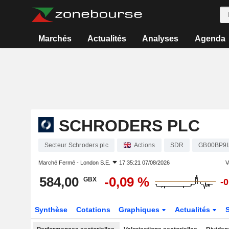
Marchés
Actualités
Analyses
Agenda
SCHRODERS PLC
Secteur Schroders plc
Actions
SDR
GB00BP9
Marché Fermé -
London S.E.
17:35:21 07/08/2026
V
584,00
-0,09 %
GBX
-
Synthèse
Cotations
Graphiques
Actualités