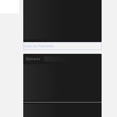
Suite du Palmarès
Palmarès