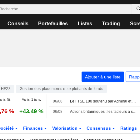
Conseils
Portefeuilles
Listes
Trading
Scr
Ajouter à une liste
Rapp
LHF23
Gestion des placements et exploitants de fonds
aria. 5j.
Varia. 1 janv.
06/08
Le FTSE 100 soutenu par Admiral et Persimmon
0,76 %
+43,49 %
06/08
Actions britanniques : les facteurs à suivre le 6 août
Société
Finances
Valorisation
Consensus
Ratings