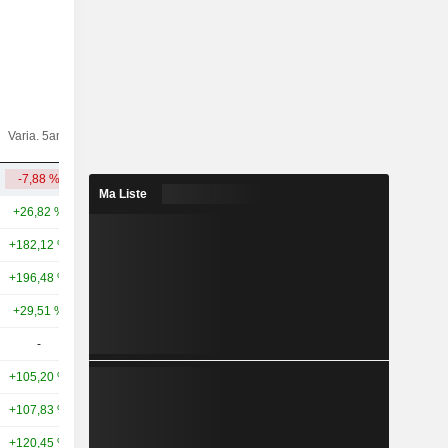
Varia.
Varia. 5ans
Capi.($)
10ans
-7,88 %
+28,76 %
12,52 Md
Ma Liste
+26,82 %
+203,24 %
176 Md
+182,12 %
+229,49 %
165 Md
+196,48 %
+289,16 %
107 Md
+29,51 %
+204,68 %
101 Md
-
-
83,85 Md
+105,20 %
+171,79 %
50,73 Md
+107,83 %
+471,88 %
48,76 Md
+120,45 %
+353,64 %
38,77 Md