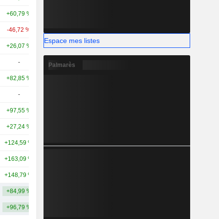
+60,79 %
+168,30 %
33,94 Md
-46,72 %
+63,26 %
24,32 Md
Espace mes listes
+26,07 %
+26,22 %
22,55 Md
-
-
16,81 Md
Palmarès
+82,85 %
-
17,28 Md
-
-
15,96 Md
+97,55 %
+144,18 %
14,94 Md
+27,24 %
+6,87 %
13,94 Md
+124,59 %
+152,73 %
9,76 Md
+163,09 %
+546,58 %
9,07 Md
+148,79 %
+506,43 %
8,5 Md
+84,99 %
+222,95 %
48,51 Md
+96,79 %
+229,31 %