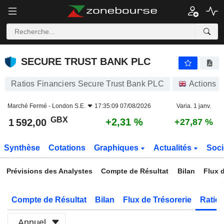
SECURE TRUST BANK PLC
1 592,00
p
+2,31 %
SECURE TRUST BANK PLC
Ratios Financiers Secure Trust Bank PLC
Actions
Marché Fermé -
London S.E.
17:35:09 07/08/2026
Varia. 1 janv.
GBX
+2,31 %
1 592,00
+27,87 %
Synthèse
Cotations
Graphiques
Actualités
Soci
Prévisions des Analystes
Compte de Résultat
Bilan
Flux d
Compte de Résultat
Bilan
Flux de Trésorerie
Ratios
Annuel