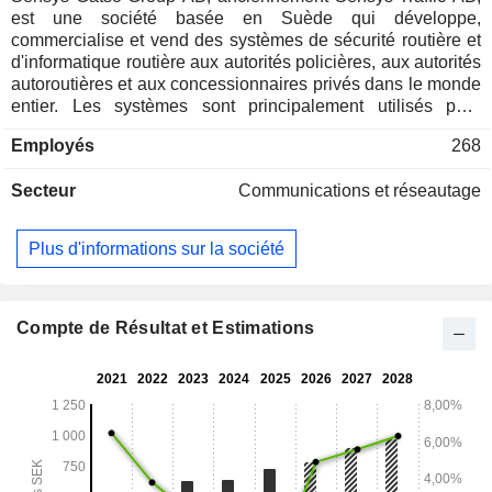
est une société basée en Suède qui développe,
commercialise et vend des systèmes de sécurité routière et
d'informatique routière aux autorités policières, aux autorités
autoroutières et aux concessionnaires privés dans le monde
entier. Les systèmes sont principalement utilisés pour
enregistrer la vitesse et les infractions aux feux rouges. Le
Employés
268
principal produit de la société est le radar de poursuite
multicible (RS242), qui permet de mesurer la position et la
Secteur
Communications et réseautage
vitesse de chaque véhicule indépendamment des conditions
environnementales et de circulation. Il peut être utilisé à des
fins telles que le contrôle de la vitesse, le contrôle des feux
Plus d'informations sur la société
rouges, le comptage du trafic et la surveillance des
pantographes. Sensys Gatso Group AB propose également
des systèmes pour le contrôle mobile de la circulation, le
contrôle des feux rouges, la sécurité de la vitesse et la
Compte de Résultat et Estimations
surveillance des pantographes. Au 31 décembre 2013, la
société avait une filiale à part entière, SENSYS International
AB.