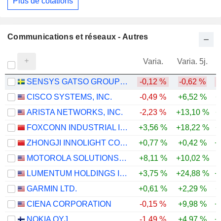
Plus de cotations
Communications et réseaux - Autres
Varia.
Varia. 5j.
SENSYS GATSO GROUP AB
-0,12 %
-0,62 %
CISCO SYSTEMS, INC.
-0,49 %
+6,52 %
+
ARISTA NETWORKS, INC.
-2,23 %
+13,10 %
+
FOXCONN INDUSTRIAL INTERNET CO., LTD.
+3,56 %
+18,22 %
+
ZHONGJI INNOLIGHT CO., LTD.
+0,77 %
+0,42 %
+
MOTOROLA SOLUTIONS, INC.
+8,11 %
+10,02 %
LUMENTUM HOLDINGS INC.
+3,75 %
+24,88 %
+
GARMIN LTD.
+0,61 %
+2,29 %
+
CIENA CORPORATION
-0,15 %
+9,98 %
+
NOKIA OYJ
-1,49 %
+4,97 %
+