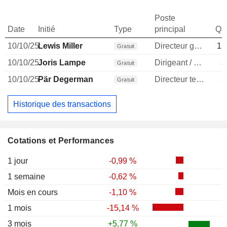
Poste
Date
Initié
Type
principal
Qua
10/10/25
Lewis Miller
Directeur general
12
Gratuit
10/10/25
Joris Lampe
Dirigeant / cadre principal
3
Gratuit
10/10/25
Pär Degerman
Directeur technique
3
Gratuit
Historique des transactions
Cotations et Performances
1 jour
-0,99 %
1 semaine
-0,62 %
Mois en cours
-1,10 %
1 mois
-15,14 %
3 mois
+5,77 %