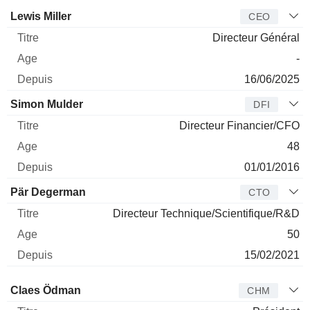
Dirigeant
Titre
Age
Depuis
Lewis Miller
CEO
Directeur Général
-
16/06/2025
Simon Mulder
DFI
Directeur Financier/CFO
48
01/01/2016
Pär Degerman
CTO
Directeur Technique/Scientifique/R&D
50
15/02/2021
Administrateur
Titre
Age
Depuis
Claes Ödman
CHM