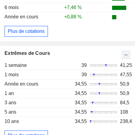
6 mois
+7,46 %
Année en cours
+0,88 %
Plus de cotations
Extrêmes de Cours
1 semaine
39
41,25
1 mois
39
47,55
Année en cours
34,55
50,9
1 an
34,55
50,9
3 ans
34,55
84,5
5 ans
34,55
108
10 ans
34,55
238,4