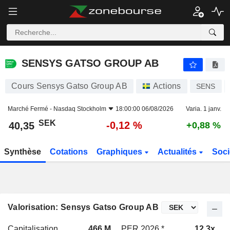
SENSYS GATSO GROUP AB
40,35
kr
-0,12 %
SENSYS GATSO GROUP AB
Cours Sensys Gatso Group AB
Actions
SENS
Marché Fermé -
Nasdaq Stockholm
18:00:00 06/08/2026
Varia. 1 janv.
SEK
-0,12 %
40,35
+0,88 %
Synthèse
Cotations
Graphiques
Actualités
Soci
Valorisation: Sensys Gatso Group AB
Capitalisation
466 M
PER 2026 *
12,3x
P