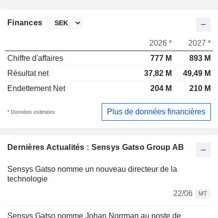
Finances
2026 *
2027 *
Chiffre d'affaires
777 M
893 M
Résultat net
37,82 M
49,49 M
Endettement Net
204 M
210 M
Plus de données financières
* Données estimées
Dernières Actualités : Sensys Gatso Group AB
Sensys Gatso nomme un nouveau directeur de la
technologie
22/06
MT
Sensys Gatso nomme Johan Norrman au poste de