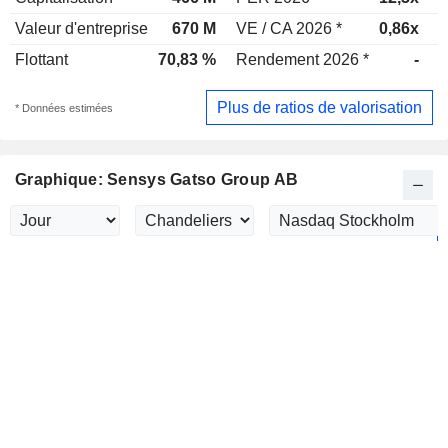
Valeur d'entreprise
670 M
VE / CA 2026 *
0,86x
V
Flottant
70,83 %
Rendement 2026 *
-
R
Plus de ratios de valorisation
* Données estimées
Graphique: Sensys Gatso Group AB