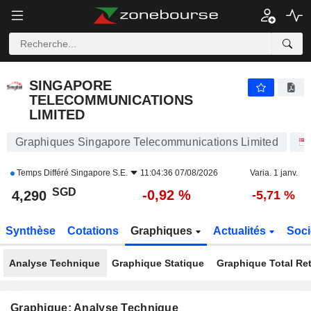
SINGAPORE TELECOMMUNICATIONS LIMITED
4,290
$
-0,92 %
SINGAPORE
TELECOMMUNICATIONS
LIMITED
Graphiques Singapore Telecommunications Limited
Temps Différé
Singapore S.E.
11:04:36 07/08/2026
Varia. 1 janv.
SGD
-0,92 %
4,290
-5,71 %
Synthèse
Cotations
Graphiques
Actualités
Soci
Analyse Technique
Graphique Statique
Graphique Total Re
Graphique: Analyse Technique