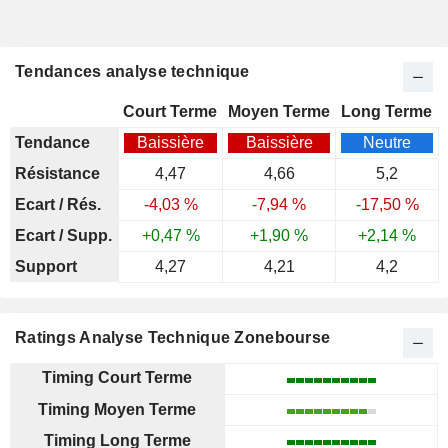
Tendances analyse technique
Court Terme
Moyen Terme
Long Terme
Tendance
Baissière
Baissière
Neutre
Résistance
4,47
4,66
5,2
Ecart / Rés.
-4,03 %
-7,94 %
-17,50 %
Ecart / Supp.
+0,47 %
+1,90 %
+2,14 %
Support
4,27
4,21
4,2
Ratings Analyse Technique Zonebourse
Timing Court Terme
Timing Moyen Terme
Timing Long Terme