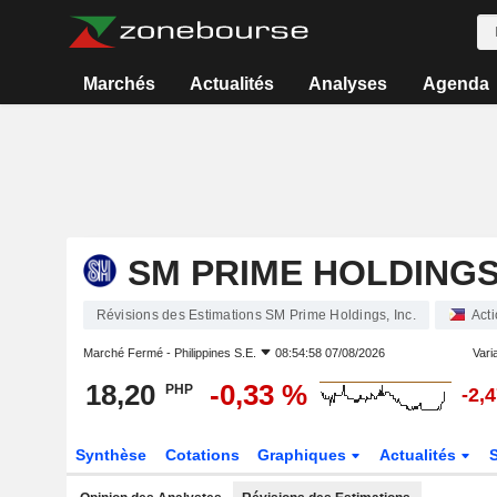
Marchés
Actualités
Analyses
Agenda
SM PRIME HOLDINGS,
Révisions des Estimations SM Prime Holdings, Inc.
Act
Marché Fermé -
Philippines S.E.
08:54:58 07/08/2026
Varia
18,20
-0,33 %
PHP
-2,
Synthèse
Cotations
Graphiques
Actualités