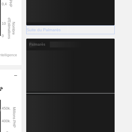
Suite du Palmarès
Palmarès