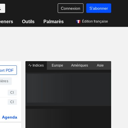
Connexion
S'abonner
eeners
Outils
Palmarès
Édition française
Indices
Europe
Amériques
Asie
ort PDF
ières
CI
CI
Agenda
Secteur
Dérivés
Fonds et ETFs