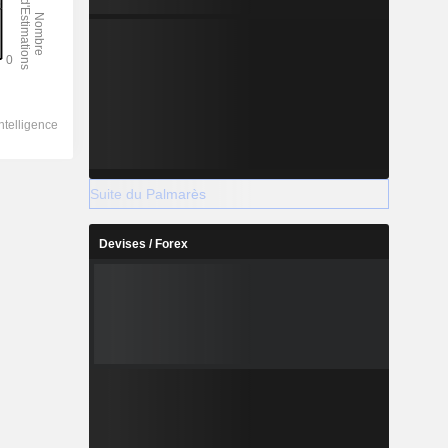
Suite du Palmarès
Devises / Forex