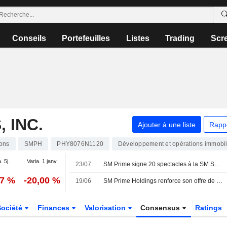
Conseils
Portefeuilles
Listes
Trading
Scr
 INC.
Ajouter à une liste
Rapp
ions
SMPH
PHY8076N1120
Développement et opérations immobil
. 5j.
Varia. 1 janv.
23/07
SM Prime signe 20 spectacles à la SM Seaside Cebu Arena pour dynamiser l'économie des concerts
47 %
-20,00 %
19/06
SM Prime Holdings renforce son offre de bureaux certifiés PEZA avec la North Tower 3 à Quezon City
Société
Finances
Valorisation
Consensus
Ratings