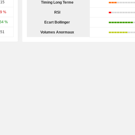
,15
Timing Long Terme
59 %
RSI
64 %
Ecart Bollinger
,51
Volumes Anormaux