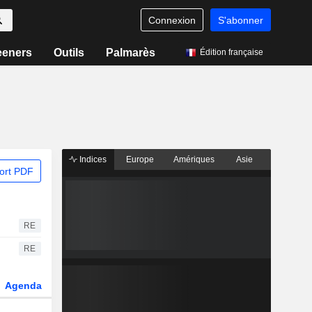
Connexion
S'abonner
eeners
Outils
Palmarès
Édition française
Indices
Europe
Amériques
Asie
ort PDF
RE
RE
Agenda
Secteur
Dérivés
Fonds et ETFs