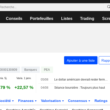
Conseils
Portefeuilles
Listes
Trading
Scr
Ajouter à une liste
Rapp
0000130809
Banques
PEA
ia. 5j.
Varia. 1 janv.
05/08
Le dollar américain devrait rester ferme, l'intervention sur le yen ne change pas la donne
,79 %
+22,57 %
04/08
Séance boursière : Toujours plus haut
Société
Finances
Valorisation
Consensus
Ratings