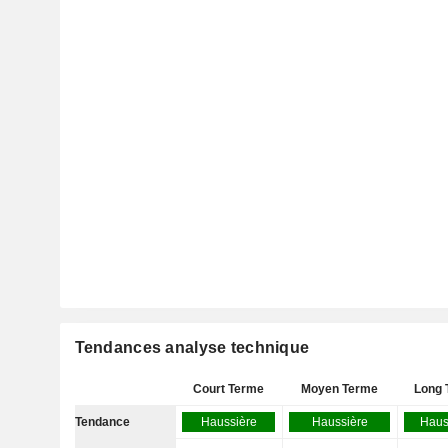
Tendances analyse technique
Court Terme
Moyen Terme
Long 
Tendance
Haussière
Haussière
Haus