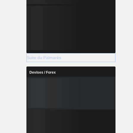
Suite du Palmarès
Devises / Forex