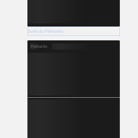
Suite du Palmarès
Palmarès