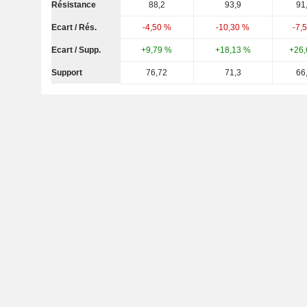
Résistance
88,2
93,9
91
Ecart / Rés.
-4,50 %
-10,30 %
-7,
Ecart / Supp.
+9,79 %
+18,13 %
+26,
Support
76,72
71,3
66