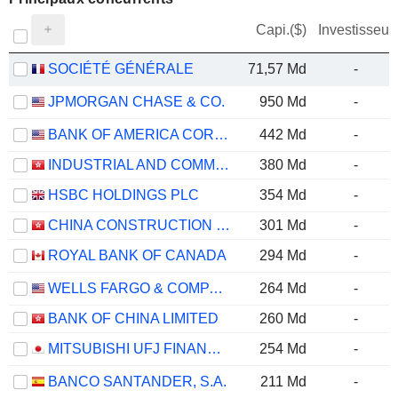
Capi.($)
Investisseur
SOCIÉTÉ GÉNÉRALE
71,57 Md
-
JPMORGAN CHASE & CO.
950 Md
-
BANK OF AMERICA CORPORATION
442 Md
-
INDUSTRIAL AND COMMERCIAL BANK OF CHINA LIMITED
380 Md
-
HSBC HOLDINGS PLC
354 Md
-
CHINA CONSTRUCTION BANK CORPORATION
301 Md
-
ROYAL BANK OF CANADA
294 Md
-
WELLS FARGO & COMPANY
264 Md
-
BANK OF CHINA LIMITED
260 Md
-
MITSUBISHI UFJ FINANCIAL GROUP, INC.
254 Md
-
BANCO SANTANDER, S.A.
211 Md
-