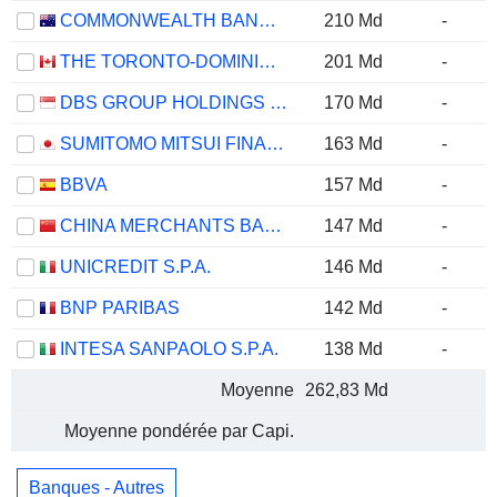
COMMONWEALTH BANK OF AUSTRALIA
210 Md
-
THE TORONTO-DOMINION BANK
201 Md
-
DBS GROUP HOLDINGS LTD
170 Md
-
SUMITOMO MITSUI FINANCIAL GROUP, INC.
163 Md
-
BBVA
157 Md
-
CHINA MERCHANTS BANK CO., LTD.
147 Md
-
UNICREDIT S.P.A.
146 Md
-
BNP PARIBAS
142 Md
-
INTESA SANPAOLO S.P.A.
138 Md
-
Moyenne
262,83 Md
Moyenne pondérée par Capi.
Banques - Autres