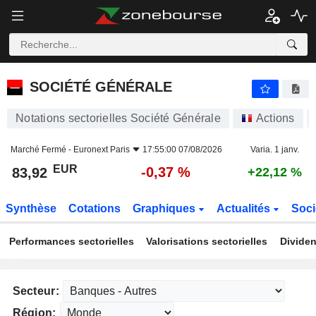
SOCIÉTÉ GÉNÉRALE
83,92
€
-0,37 %
SOCIÉTÉ GÉNÉRALE
Notations sectorielles Société Générale
Actions
Marché Fermé -
Euronext Paris
17:55:00 07/08/2026
Varia. 1 janv.
EUR
-0,37 %
83,92
+22,12 %
Synthèse
Cotations
Graphiques
Actualités
Soci
Performances sectorielles
Valorisations sectorielles
Dividen
Secteur:
Région: