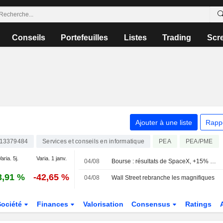
Conseils
Portefeuilles
Listes
Trading
Scr
Ajouter à une liste
Rapp
13379484
Services et conseils en informatique
PEA
PEA/PME
aria. 5j.
Varia. 1 janv.
04/08
Bourse : résultats de SpaceX, +15% pour Palantir, 30 à 40 MdsUSD pour Shein
3,91 %
-42,65 %
04/08
Wall Street rebranche les magnifiques
Société
Finances
Valorisation
Consensus
Ratings