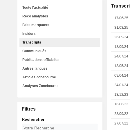
Transcri
Toute l'actualité
Reco analystes
17/06/25
Faits marquants
31/03/25
Insiders
26/09/24
Transcripts
18/09/24
Communiqués
24/07/24
Publications officielles
13/05/24
Autres langues
03/04/24
Articles Zonebourse
24/01/24
Analyses Zonebourse
13/12/23
16/06/23
Filtres
28/09/22
Rechercher
27/07/22