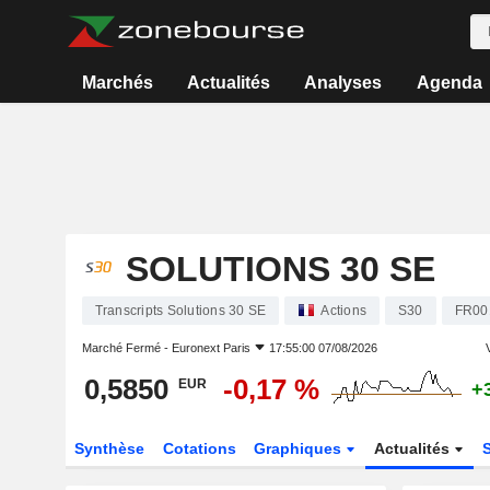
Marchés
Actualités
Analyses
Agenda
SOLUTIONS 30 SE
Transcripts Solutions 30 SE
Actions
S30
FR00
Marché Fermé -
Euronext Paris
17:55:00 07/08/2026
V
0,5850
-0,17 %
EUR
+
Synthèse
Cotations
Graphiques
Actualités