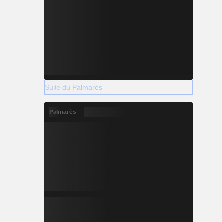
Suite du Palmarès
Palmarès