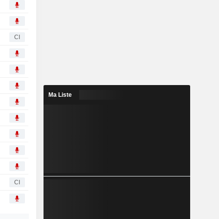
CI
Ma Liste
CI