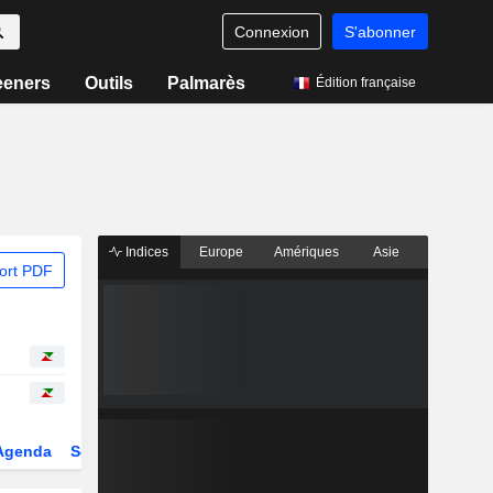
Connexion
S'abonner
eeners
Outils
Palmarès
Édition française
Indices
Europe
Amériques
Asie
ort PDF
Agenda
Secteur
Dérivés