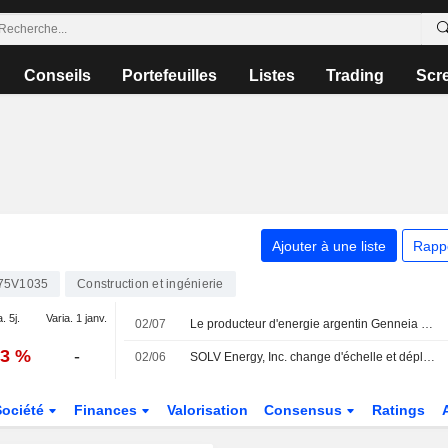
Conseils
Portefeuilles
Listes
Trading
Scr
Ajouter à une liste
Rapp
75V1035
Construction et ingénierie
. 5j.
Varia. 1 janv.
02/07
Le producteur d'energie argentin Genneia affiche une forte hausse de son chiffre d'affaires lors de son introduction en bourse aux Etats-Unis
43 %
-
02/06
SOLV Energy, Inc. change d'échelle et déploie plusieurs projets solaires et de stockage de plus de 600 MW totalisant plus de 4 GW aux États-Unis
Société
Finances
Valorisation
Consensus
Ratings