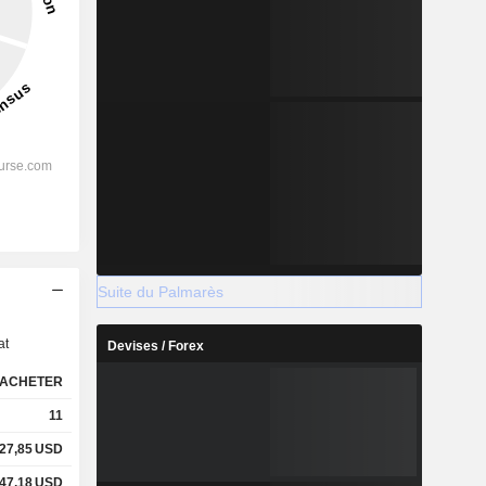
Suite du Palmarès
s
at
Devises / Forex
ACHETER
11
27,85
USD
47,18
USD