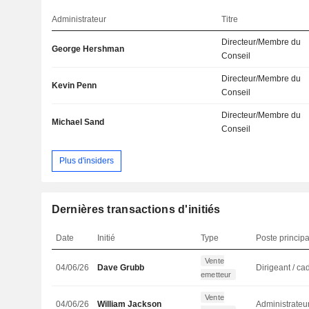
Administrateur
Titre
Directeur/Membre du
George Hershman
Conseil
Directeur/Membre du
Kevin Penn
Conseil
Directeur/Membre du
Michael Sand
Conseil
Plus d'insiders
Dernières transactions d'initiés
Date
Initié
Type
Poste principa
Vente
04/06/26
Dave Grubb
emetteur
Vente
04/06/26
William Jackson
Administrateu