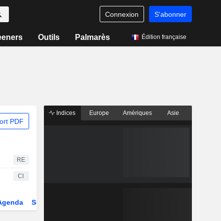
Connexion
S'abonner
eeners
Outils
Palmarès
Édition française
Indices
Europe
Amériques
Asie
ort PDF
RE
CI
Agenda
Secteur
Dérivés