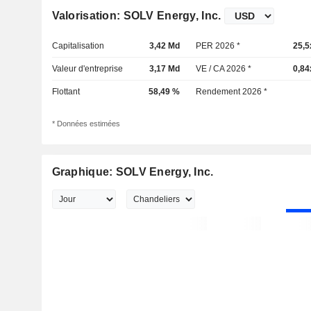
Valorisation: SOLV Energy, Inc.
Capitalisation
3,42 Md
PER 2026 *
25,5
Valeur d'entreprise
3,17 Md
VE / CA 2026 *
0,84
Flottant
58,49 %
Rendement 2026 *
* Données estimées
Graphique: SOLV Energy, Inc.