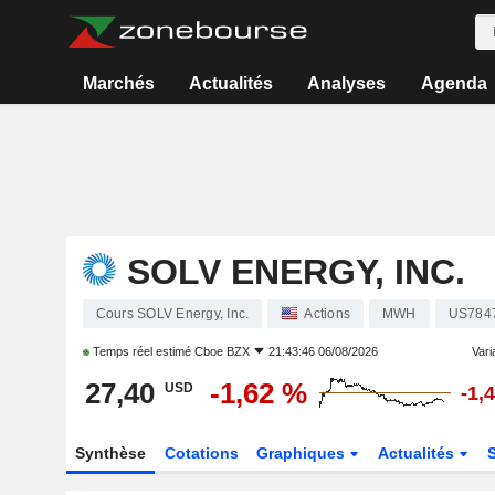
Marchés
Actualités
Analyses
Agenda
SOLV ENERGY, INC.
Cours SOLV Energy, Inc.
Actions
MWH
US784
Temps réel estimé
Cboe BZX
21:43:46 06/08/2026
Varia
27,40
-1,62 %
USD
-1,
Synthèse
Cotations
Graphiques
Actualités