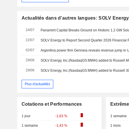
Actualités dans d'autres langues: SOLV Energy,
24/07
22/07
02/07
Argentina power firm Genneia reveals revenue jump in U
29/06
29/06
Plus d'actualités
Cotations et Performances
Extrême
1 jour
-1,63 %
1 semaine
1 semaine
-1,43 %
1 mois