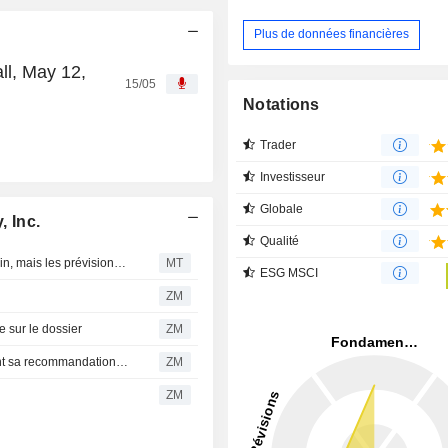
Plus de données financières
ll, May 12,
15/05
Notations
Trader
Investisseur
Globale
 Inc.
Qualité
Solv Energy devrait surpasser le marché solaire américain, mais les prévisions et la valorisation limitent le potentiel, selon UBS
MT
ESG MSCI
ZM
 sur le dossier
ZM
SOLV ENERGY, INC. : KeyBanc Capital Markets maintient sa recommandation à l'achat
ZM
ZM