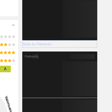
Suite du Palmarès
Palmarès
A