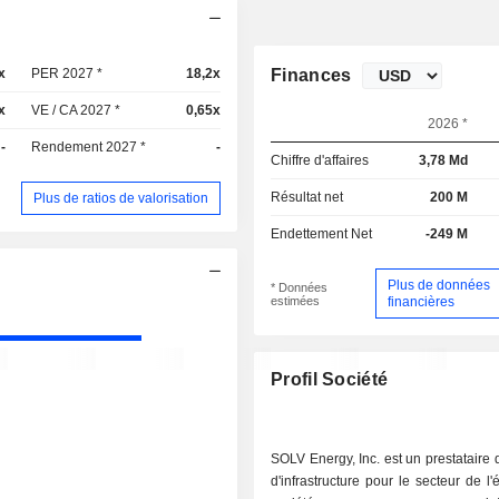
x
PER 2027 *
18,2x
Finances
x
VE / CA 2027 *
0,65x
2026 *
-
Rendement 2027 *
-
Chiffre d'affaires
3,78 Md
Résultat net
200 M
Plus de ratios de valorisation
Endettement Net
-249 M
Plus de données
* Données
estimées
financières
Profil Société
SOLV Energy, Inc. est un prestataire 
d'infrastructure pour le secteur de l'