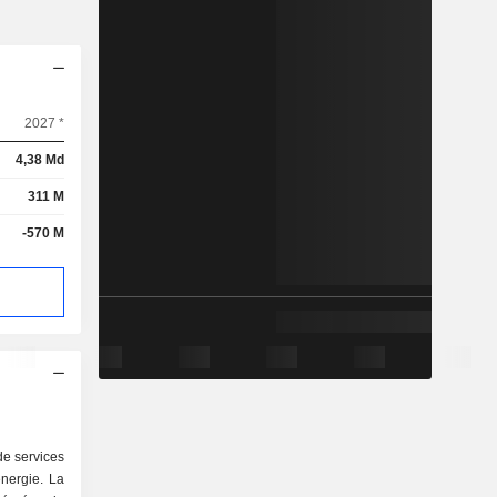
2027 *
4,38 Md
311 M
-570 M
de services
énergie. La