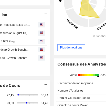
 Inc.
Panamint Capital Breaks Ground on Historic 1.2 GW Solar Project at Texas Energy Site
SOLV Energy to Report Second Quarter 2026 Financial Results on August 13, 2026
S IPO filing
Plus de notations
SOLV Energy, Inc.(NasdaqGS:MWH) added to Russell Midcap Growth Benchmark
SOLV Energy, Inc.(NasdaqGS:MWH) added to Russell 3000E Growth Benchmark
Consensus des Analyste
Vente
Ach
Recommandation moyenne
s de Cours
Nombre d'Analystes
27,15
30,24
Dernier Cours de Cloture
23,83
31,49
Objectif de cours Moyen