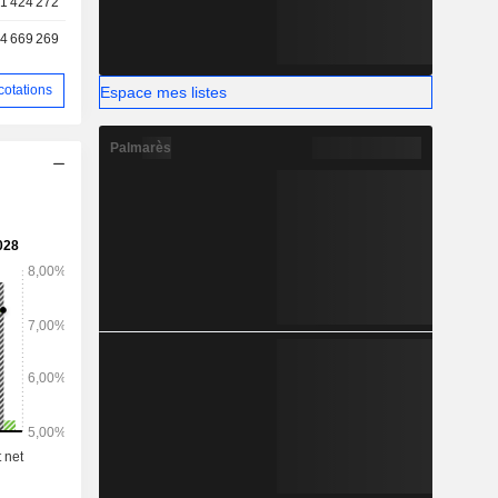
1 424 272
ociées.
4 669 269
cotations
Espace mes listes
Palmarès