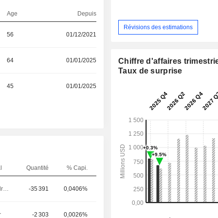
Age
Depuis
Révisions des estimations
56
01/12/2021
64
01/01/2025
Chiffre d'affaires trimestrie
Taux de surprise
45
01/01/2025
l
Quantité
% Capi.
Dirigeant / cadre principal
-35 391
0,0406%
r
-2 303
0,0026%