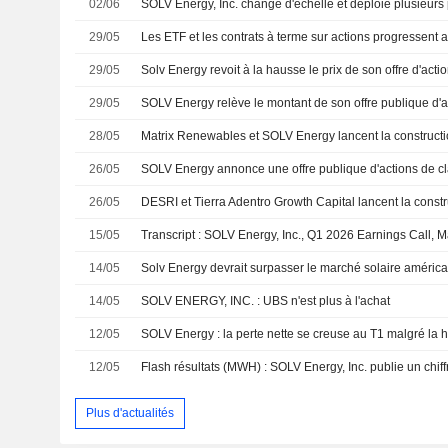
02/06
29/05
29/05
Solv Energy revoit à la hausse le prix de son offre d'acti
29/05
28/05
26/05
SOLV Energy annonce une offre publique d'actions de c
26/05
15/05
Transcript : SOLV Energy, Inc., Q1 2026 Earnings Call, 
14/05
14/05
SOLV ENERGY, INC. : UBS n'est plus à l'achat
12/05
12/05
Plus d'actualités