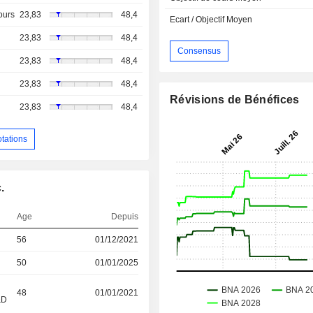
ours
23,83
48,4
Ecart / Objectif Moyen
23,83
48,4
Consensus
23,83
48,4
23,83
48,4
Révisions de Bénéfices
23,83
48,4
otations
.
Age
Depuis
56
01/12/2021
50
01/01/2025
48
01/01/2021
&D