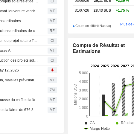
03/08/26
29,11 $US
+2,39 %
SOLV Energy, Inc. change d'échelle et déploie plusieurs projets solaires et de stockage de plus de 600 MW totalisant plus de 4 GW aux États-Unis
CI
transport et de distribution (T&D) ass
31/07/26
28,43 $US
+1,75 %
Les ETF et les contrats à terme sur actions progressent avant l'ouverture vendredi, portés par l'espoir d'un accord entre les Etats-Unis et l'Iran
MT
ons ordinaires
MT
Plus de 
Cours en différé Nasdaq
SOLV Energy relève le montant de son offre publique d'actions ordinaires de classe A au prix de 36 $ par titre
RE
Matrix Renewables et SOLV Energy lancent la construction du projet solaire Tormes dans le comté de Navarro
CI
Compte de Résultat et
lasse A
MT
Estimations
DESRI et Tierra Adentro Growth Capital lancent la construction des projets solaires et de stockage Foxtail Flats et Four Mile Mesa dans le comté de San Juan
CI
May 12, 2026
Solv Energy devrait surpasser le marché solaire américain, mais les prévisions et la valorisation limitent le potentiel, selon UBS
MT
ZM
SOLV Energy : la perte nette se creuse au T1 malgré la hausse du chiffre d'affaires ; les objectifs 2026 révisés
MT
Flash résultats (MWH) : SOLV Energy, Inc. publie un chiffre d'affaires de 676,8 millions de dollars au premier trimestre, contre 623,5 millions de dollars attendus par FactSet
MT