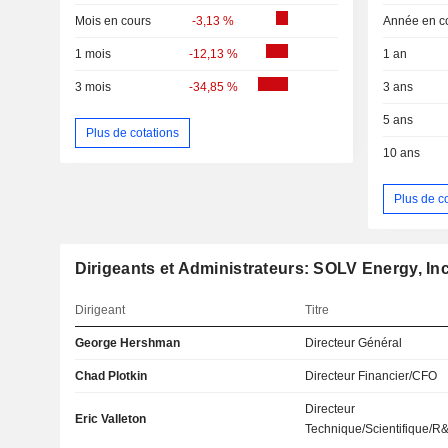
Mois en cours
-3,13 %
Année en c
1 mois
-12,13 %
1 an
3 mois
-34,85 %
3 ans
5 ans
Plus de cotations
10 ans
Plus de c
Dirigeants et Administrateurs: SOLV Energy, Inc
Dirigeant
Titre
George Hershman
Directeur Général
Chad Plotkin
Directeur Financier/CFO
Directeur
Eric Valleton
Technique/Scientifique/R