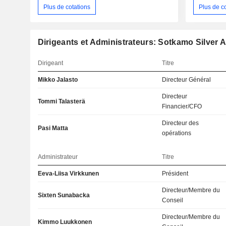
Plus de cotations
Plus de c
Dirigeants et Administrateurs: Sotkamo Silver 
Dirigeant
Titre
Mikko Jalasto
Directeur Général
Directeur
Tommi Talasterä
Financier/CFO
Directeur des
Pasi Matta
opérations
Administrateur
Titre
Eeva-Liisa Virkkunen
Président
Directeur/Membre du
Sixten Sunabacka
Conseil
Directeur/Membre du
Kimmo Luukkonen