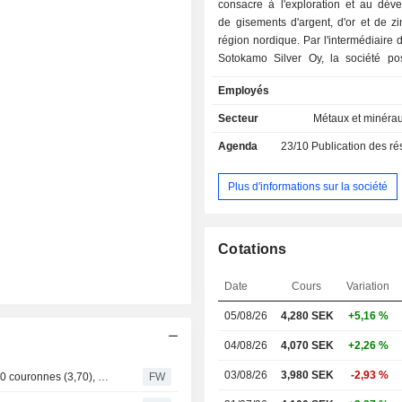
consacre à l'exploration et au dév
de gisements d'argent, d'or et de z
région nordique. Par l'intermédiaire d
Sotokamo Silver Oy, la société p
gisements minéraux contenant de l'a
Employés
l'or en Finlande. Le principal projet d
est la mine d'argent de Taivaljarvi. E
Secteur
Métaux et minéra
société possède des permis de trait
Agenda
23/10
Publication des résultat
la mine d'or Harnas en Suède. Au 3
2011, la société avait une filiale e
exclusive. En novembre 2013, la
Plus d'informations sur la société
acquis des droits miniers et minér
Rana, en Norvège, auprès de Gexco 
Cotations
Date
Cours
Variation
05/08/26
4,280 SEK
+5,16 %
04/08/26
4,070 SEK
+2,26 %
03/08/26
3,980 SEK
-2,93 %
Inderes relève l'objectif de cours de Sotkamo Silver à 3,90 couronnes (3,70), maintient sa recommandation à " alléger »
FW