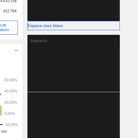
4 810 158
422 784
Espace mes listes
s de
ations
Palmarès