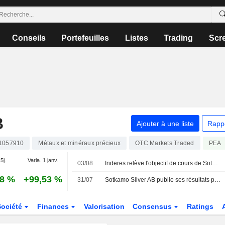
Conseils
Portefeuilles
Listes
Trading
Scr
B
Ajouter à une liste
Rapp
1057910
Métaux et minéraux précieux
PEA
OTC Markets Traded
5j.
Varia. 1 janv.
03/08
Inderes relève l'objectif de cours de Sotkamo Silver à 3,90 couronnes (3,70), maintient sa recommandation à " alléger »
88 %
+99,53 %
31/07
Sotkamo Silver AB publie ses résultats pour le deuxième trimestre et le premier semestre clos le 30 juin 2026
Société
Finances
Valorisation
Consensus
Ratings