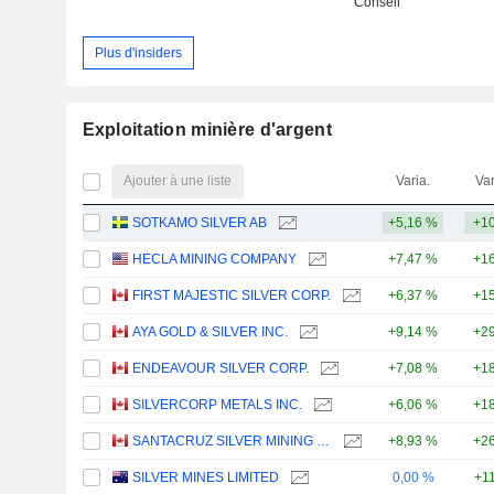
Conseil
Plus d'insiders
Exploitation minière d'argent
Ajouter à une liste
Varia.
Var
SOTKAMO SILVER AB
+5,16 %
+10
HECLA MINING COMPANY
+7,47 %
+16
FIRST MAJESTIC SILVER CORP.
+6,37 %
+15
AYA GOLD & SILVER INC.
+9,14 %
+29
ENDEAVOUR SILVER CORP.
+7,08 %
+18
SILVERCORP METALS INC.
+6,06 %
+18
SANTACRUZ SILVER MINING LTD.
+8,93 %
+26
SILVER MINES LIMITED
0,00 %
+1