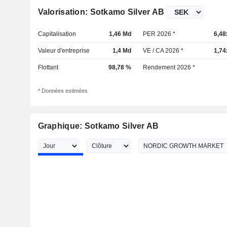
Valorisation: Sotkamo Silver AB
Capitalisation
1,46 Md
PER 2026 *
6,48
Valeur d'entreprise
1,4 Md
VE / CA 2026 *
1,74
Flottant
98,78 %
Rendement 2026 *
* Données estimées
Graphique: Sotkamo Silver AB