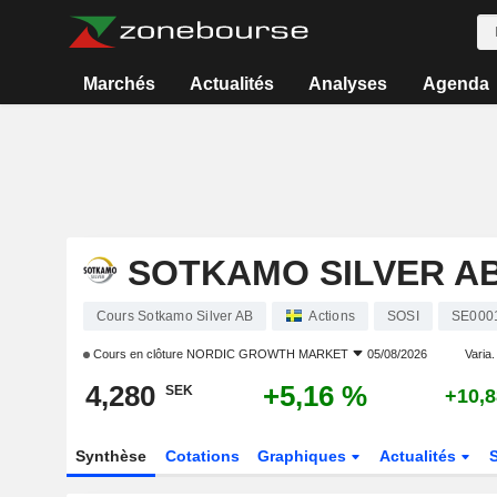
Marchés
Actualités
Analyses
Agenda
SOTKAMO SILVER A
Cours Sotkamo Silver AB
Actions
SOSI
SE000
Cours en clôture
NORDIC GROWTH MARKET
05/08/2026
Varia. 
4,280
+5,16 %
SEK
+10,
Synthèse
Cotations
Graphiques
Actualités