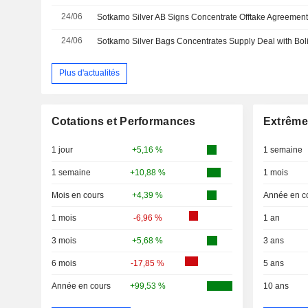
24/06
24/06
Sotkamo Silver Bags Concentrates Supply Deal with Bol
Plus d'actualités
Cotations et Performances
Extrême
1 jour
+5,16 %
1 semaine
1 semaine
+10,88 %
1 mois
Mois en cours
+4,39 %
Année en c
1 mois
-6,96 %
1 an
3 mois
+5,68 %
3 ans
6 mois
-17,85 %
5 ans
Année en cours
+99,53 %
10 ans