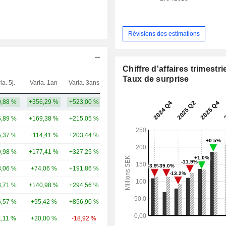
Révisions des estimations
Chiffre d'affaires trimestrie
Taux de surprise
ia. 5j.
Varia. 1an
Varia. 3ans
Capi.($)
,88 %
+356,29 %
+523,00 %
154 M
,89 %
+169,38 %
+215,05 %
11,11 Md
,37 %
+114,41 %
+203,44 %
8,68 Md
,98 %
+177,41 %
+327,25 %
3,59 Md
,06 %
+74,06 %
+191,86 %
2,65 Md
,71 %
+140,98 %
+294,56 %
2,4 Md
,57 %
+95,42 %
+856,90 %
734 M
1,11 %
+20,00 %
-18,92 %
235 M