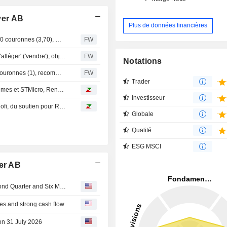
ver AB
Plus de données financières
Inderes relève l'objectif de cours de Sotkamo Silver à 3,90 couronnes (3,70), maintient sa recommandation à " alléger »
FW
Inderes relève sa recommandation sur Sotkamo Silver à 'alléger' ('vendre'), objectif de cours porté à 3,70 couronnes (3,10)
FW
Notations
Inderes relève l'objectif de cours de Sotkamo Silver à 3 couronnes (1), recommande toujours de réduire
FW
Trader
Avis d'analystes du jour : sale temps pour Dassault Systèmes et STMicro, Renault rassure
Investisseur
Avis d'analystes du jour : objectifs réduits sur BNP et Sanofi, du soutien pour Rémy Cointreau, Amrize et Nanobiotix
Globale
Qualité
ESG MSCI
ver AB
Sotkamo Silver AB Reports Earnings Results for the Second Quarter and Six Months Ended June 30, 2026
es and strong cash flow
 on 31 July 2026