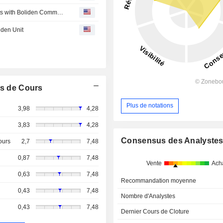
Sotkamo Silver AB Signs Concentrate Offtake Agreements with Boliden Commercial AB
iden Unit
s de Cours
Plus de notations
3,98
4,28
3,83
4,28
Consensus des Analyste
ours
2,7
7,48
0,87
7,48
Vente
Ach
0,63
7,48
Recommandation moyenne
0,43
7,48
Nombre d'Analystes
0,43
7,48
Dernier Cours de Cloture