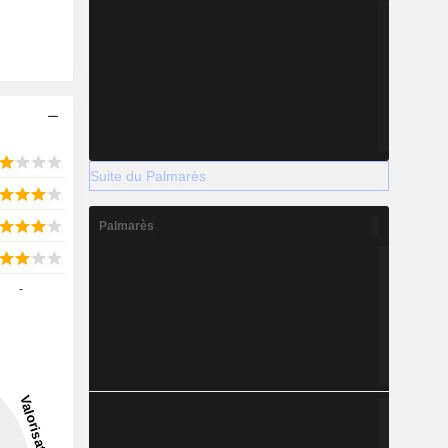
Suite du Palmarès
Palmarès
-