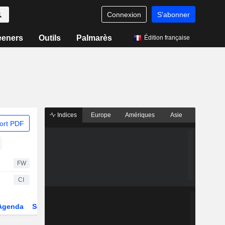
Connexion
S'abonner
eeners
Outils
Palmarès
Édition française
Indices
Europe
Amériques
Asie
ort PDF
FW
CI
Agenda
Secteur