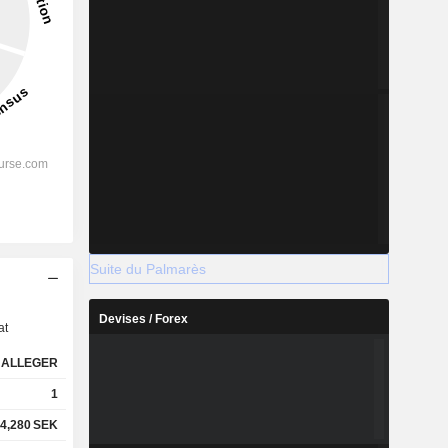
Suite du Palmarès
s
Devises / Forex
at
ALLEGER
1
4,280
SEK