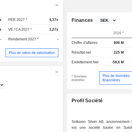
x
PER 2027 *
4,37x
Finances
x
VE / CA 2027 *
1,27x
2026 *
-
Rendement 2027 *
-
Chiffre d'affaires
806 M
Résultat net
225 M
Plus de ratios de valorisation
Endettement Net
-58,6 M
Plus de données
* Données
estimées
financières
Profil Société
Sotkamo Silver AB, anciennement
est une société basée en Suè