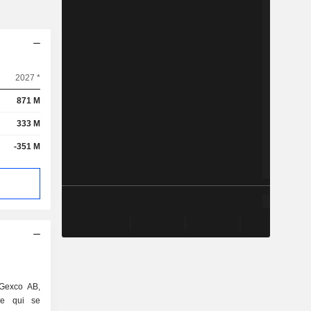
2027 *
871 M
333 M
-351 M
 Gexco AB,
de qui se