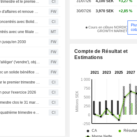
31/07/26
4,100 SEK
+3,27 %
Sotkamo Silver AB publie ses résultats pour le deuxième trimestre et le premier semestre clos le 30 juin 2026
CI
30/07/26
3,970 SEK
+2,85 %
Sotkamo Silver enregistre une forte hausse de son chiffre d'affaires et renoue avec les bénéfices
FW
Sotkamo Silver AB signe des accords d’enlèvement de concentrés avec Boliden Commercial AB
CI
Plu
Cours en clôture NORDIC
cot
GROWTH MARKET
Sotkamo Silver conclut un accord de fourniture de concentrés avec une filiale de Boliden
MT
en jusqu'en 2030
FW
Compte de Résultat et
FW
Estimations
Inderes relève sa recommandation sur Sotkamo Silver à 'alléger' ('vendre'), objectif de cours porté à 3,70 couronnes (3,10)
FW
Sotkamo Silver publie des revenus records et renoue avec un solide bénéfice d'exploitation
FW
Sotkamo Silver AB publie ses résultats de production pour le premier trimestre clos le 31 mars 2026
CI
n pour l'exercice 2026
CI
Sotkamo Silver AB publie ses résultats pour le premier trimestre clos le 31 mars 2026
CI
Sotkamo Silver AB publie ses résultats financiers pour le quatrième trimestre et l'année complète clos au 31 décembre 2025
CI