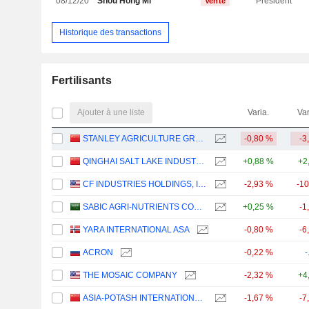
08/12/20
Shou Hong Mi
Président
Vente
Historique des transactions
Fertilisants
Ajouter à une liste
Varia.
Var
STANLEY AGRICULTURE GROUP CO.,LTD.
-0,80 %
-3
QINGHAI SALT LAKE INDUSTRY CO.,LTD
+0,88 %
+2
CF INDUSTRIES HOLDINGS, INC.
-2,93 %
-1
SABIC AGRI-NUTRIENTS COMPANY
+0,25 %
-1
YARA INTERNATIONAL ASA
-0,80 %
-6
ACRON
-0,22 %
-
THE MOSAIC COMPANY
-2,32 %
+4
ASIA-POTASH INTERNATIONAL INVESTMENT (GUANGZHOU)CO.,LTD.
-1,67 %
-7