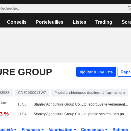
Conseils
Portefeuilles
Listes
Trading
Scr
URE GROUP
Ajouter à une liste
Rapp
02588
CNE1000013W7
Produits chimiques destinée à l'agriculture
 janv.
15/05
Stanley Agriculture Group Co.,Ltd. approuve le versement d'un dividende en numéraire pour l'exercice 2025
93 %
21/04
Stanley Agriculture Group Co.,Ltd. publie ses résultats pour le premier trimestre clos le 31 mars 2026
Société
Finances
Valorisation
Consensus
Ratings