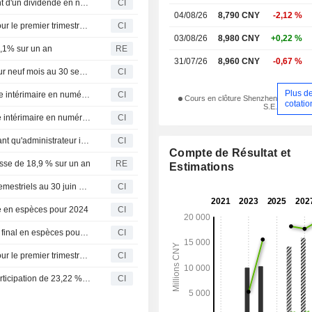
Stanley Agriculture Group Co.,Ltd. approuve le versement d'un dividende en numéraire pour l'exercice 2025
CI
04/08/26
8,790 CNY
-2,12 %
Stanley Agriculture Group Co.,Ltd. publie ses résultats pour le premier trimestre clos le 31 mars 2026
CI
03/08/26
8,980 CNY
+0,22 %
5,1% sur un an
RE
31/07/26
8,960 CNY
-0,67 %
Stanley Agriculture Group Co., Ltd. publie ses résultats sur neuf mois au 30 septembre 2025
CI
Plus d
Stanley Agriculture Group Co., Ltd. annonce un dividende intérimaire en numéraire sur les actions A pour 2025, paiement prévu le 25 septembre 2025
CI
Cours en clôture Shenzhen
cotatio
S.E.
Stanley Agriculture Group Co., Ltd. propose un dividende intérimaire en numéraire pour le premier semestre 2025
CI
Stanley Agriculture Group Co., Ltd. élit Shen Ruijian en tant qu'administrateur indépendant
CI
Compte de Résultat et
usse de 18,9 % sur un an
RE
Estimations
Stanley Agriculture Group Co., Ltd. publie ses résultats semestriels au 30 juin 2025
CI
de en espèces pour 2024
CI
Stanley Agriculture Group Co.,Ltd. propose un dividende final en espèces pour l'exercice 2024.
CI
Stanley Agriculture Group Co.,Ltd. publie ses résultats pour le premier trimestre clos le 31 mars 2025
CI
Gao Jinhua et Fa Yanan ont conclu l'acquisition d'une participation de 23,22 % dans Stanley Agriculture Group Co, Ltd. (SZSE:002588) auprès de Gao Wenban.
CI