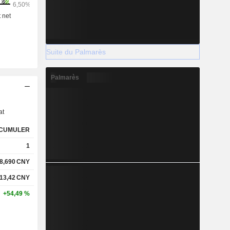
Suite du Palmarès
Palmarès
s
at
CUMULER
1
8,690
CNY
13,42
CNY
+54,49 %