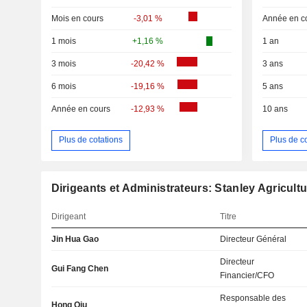
Mois en cours
-3,01 %
Année en c
1 mois
+1,16 %
1 an
3 mois
-20,42 %
3 ans
6 mois
-19,16 %
5 ans
Année en cours
-12,93 %
10 ans
Plus de cotations
Plus de c
Dirigeants et Administrateurs: Stanley Agricult
Dirigeant
Titre
Jin Hua Gao
Directeur Général
Directeur
Gui Fang Chen
Financier/CFO
Responsable des
Hong Qiu