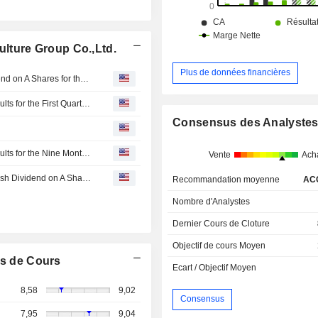
ulture Group Co.,Ltd.
Plus de données financières
Stanley Agriculture Group Co.,Ltd. Approves Cash Dividend on A Shares for the Year 2025, Payable on 11 June 2026
Stanley Agriculture Group Co.,Ltd. Reports Earnings Results for the First Quarter Ended March 31, 2026
Consensus des Analyste
Stanley Agriculture Group Co.,Ltd. Reports Earnings Results for the Nine Months Ended September 30, 2025
Vente
Ach
Stanley Agriculture Group Co.,Ltd. Announces Interim Cash Dividend on A Shares for 2025, Payable on 25 September 2025
Recommandation moyenne
AC
Nombre d'Analystes
Dernier Cours de Cloture
Objectif de cours Moyen
s de Cours
Ecart / Objectif Moyen
8,58
9,02
Consensus
7,95
9,04