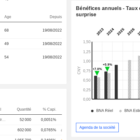
Bénéfices annuels - Taux
surprise
Age
Depuis
68
19/08/2022
49
19/08/2022
54
19/08/2022
l
Quantité
% Capi.
Dirigeant / cadre principal
52 000
0,0051%
Agenda de la société
602 000
0,0765%