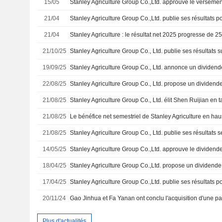
15/05
21/04
21/04
Stanley Agriculture : le résultat net 2025 progresse de 2
21/10/25
19/09/25
22/08/25
21/08/25
21/08/25
Le bénéfice net semestriel de Stanley Agriculture en ha
21/08/25
14/05/25
Stanley Agriculture Group Co.,Ltd. approuve le dividen
18/04/25
17/04/25
20/11/24
Plus d'actualités