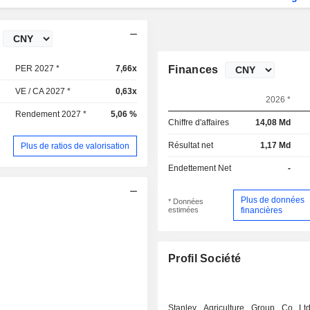
PER 2027 *
7,66x
Finances
VE / CA 2027 *
0,63x
2026 *
Rendement 2027 *
5,06 %
Chiffre d'affaires
14,08 Md
Résultat net
1,17 Md
Plus de ratios de valorisation
Endettement Net
-
Plus de données
* Données
estimées
financières
Profil Société
Stanley Agriculture Group Co Lt