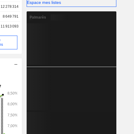
Espace mes listes
12 278 314
8 649 791
Palmarès
11 913 093
e
ns