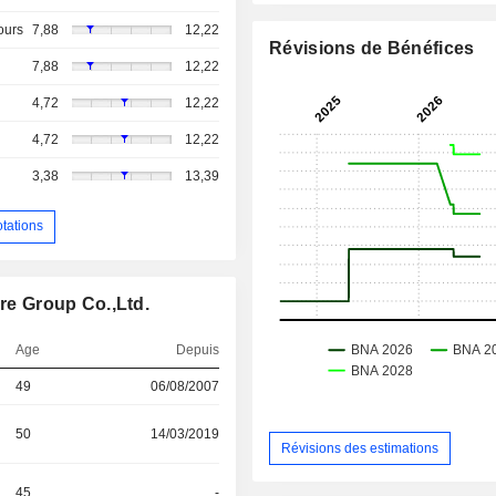
ours
7,88
12,22
Révisions de Bénéfices
7,88
12,22
4,72
12,22
4,72
12,22
3,38
13,39
otations
ure Group Co.,Ltd.
Age
Depuis
49
06/08/2007
50
14/03/2019
Révisions des estimations
45
-