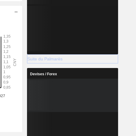
Suite du Palmarès
Devises / Forex