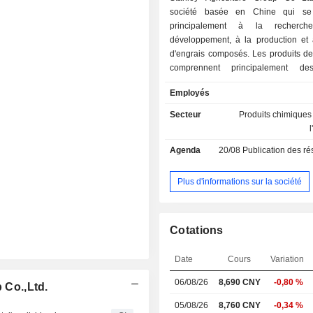
société basée en Chine qui se
principalement à la recherc
développement, à la production et 
d'engrais composés. Les produits de
comprennent principalement de
composés à base de soufre, de
Employés
composés à base de chlore, de
composés azotés et d'autres pro
Secteur
Produits chimiques
produits de la société sont utilis
culture de grandes cultures telles que
Agenda
20/08
Publication des résultat
blé et le riz, ainsi que dans celle 
commerciales comme les arachides, l
les fruits, les légumes et les fleurs d'h
Plus d'informations sur la société
La société exerce principalement se
sur le marché intérieur.
Cotations
Date
Cours
Variation
06/08/26
8,690 CNY
-0,80 %
 Co.,Ltd.
05/08/26
8,760 CNY
-0,34 %