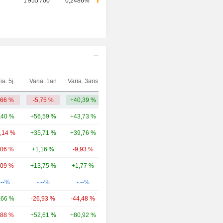
1 955 700
0,2486%
ia. 5j.
Varia. 1an
Varia. 3ans
Capi.($)
,66 %
-5,75 %
+40,39 %
1,48 Md
,40 %
+56,59 %
+43,73 %
22,36 Md
0,14 %
+35,71 %
+39,76 %
17,93 Md
,06 %
+1,16 %
-9,93 %
15,42 Md
,09 %
+13,75 %
+1,77 %
11,27 Md
.--%
-.--%
-.--%
8,3 Md
,66 %
-26,93 %
-44,48 %
7,46 Md
,88 %
+52,61 %
+80,92 %
6,52 Md