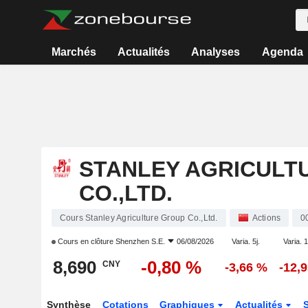
Marchés
Actualités
Analyses
Agenda
STANLEY AGRICULT
CO.,LTD.
Cours Stanley Agriculture Group Co.,Ltd.
Actions
0
Cours en clôture
Shenzhen S.E.
06/08/2026
Varia. 5j.
Varia. 1
8,690
-0,80 %
CNY
-3,66 %
-12,
Synthèse
Cotations
Graphiques
Actualités