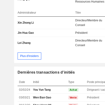
Ressources Humaines
Administrateur
Titre
Directeur/Membre du
Xin Zhong Li
Conseil
Jin Hua Gao
Président
Directeur/Membre du
Lei Zhang
Conseil
Plus d'insiders
Dernières transactions d'initiés
Date
Initié
Type
Poste principa
02/02/24
You Yun Tang
Achat
03/03/21
Wen Ban Gao
Président
Vente