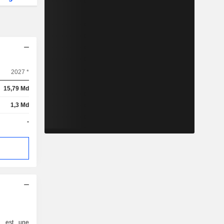
2027 *
15,79 Md
1,3 Md
-
d est une