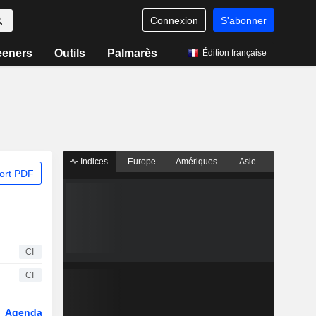
Connexion
S'abonner
eeners
Outils
Palmarès
Édition française
Indices
Europe
Amériques
Asie
ort PDF
CI
CI
Agenda
Secteur