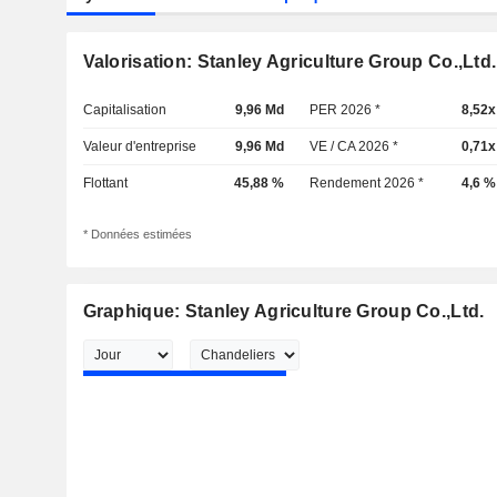
Valorisation: Stanley Agriculture Group Co.,Ltd.
Capitalisation
9,96 Md
PER 2026 *
8,52x
Valeur d'entreprise
9,96 Md
VE / CA 2026 *
0,71x
Flottant
45,88 %
Rendement 2026 *
4,6 %
* Données estimées
Graphique: Stanley Agriculture Group Co.,Ltd.