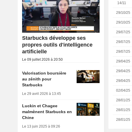
14/11
29/10/25
29/10/25
29/07/25
Starbucks développe ses
29/07/25
propres outils d'intelligence
artificielle
29/07/25
Le 09 juillet 2026 à 20:50
29/04/25
29/04/25
Valorisation boursière
au zénith pour
29/04/25
Starbucks
02/04/25
Le 29 avril 2026 à 13:45
28/01/25
Luckin et Chagee
28/01/25
malmènent Starbucks en
Chine
28/01/25
Le 13 juin 2025 à 09:26