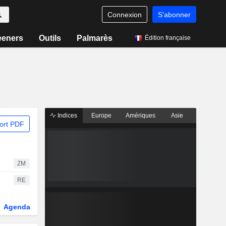
Connexion
S'abonner
eeners
Outils
Palmarès
Édition française
Indices
Europe
Amériques
Asie
ort PDF
ZM
RE
Agenda
Secteur
Dérivés
Fonds et ETFs