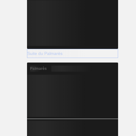
Suite du Palmarès
Palmarès