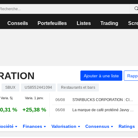
Conseils
Portefeuilles
Listes
Trading
Scr
RATION
Ajouter à une liste
Rapp
SBUX
US8552441094
Restaurants et bars
Varia. 5j.
Varia. 1 janv.
06/08
STARBUCKS CORPORATION : CICC Research à l'achat
0,31 %
+25,38 %
06/08
La marque de café protéiné Javvy explore une mise en vente, selon des sources
Société
Finances
Valorisation
Consensus
Ratings