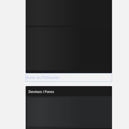
Suite du Palmarès
Devises / Forex