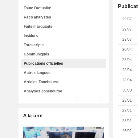
Publicat
Toute l'actualité
Reco analystes
29/07
Faits marquants
29/07
Insiders
29/07
Transcripts
30/04
Communiqués
28/04
Publications officielles
28/04
Autres langues
28/04
Articles Zonebourse
30/03
Analyses Zonebourse
28/01
28/01
A la une
28/01
26/01