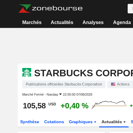
Marchés
Actualités
Analyses
Agenda
STARBUCKS CORPO
Publications officielles Starbucks Corporation
Actions
Marché Fermé -
Nasdaq
22:00:00 07/08/2026
105,58
+0,40 %
USD
+
Synthèse
Cotations
Graphiques
Actualités