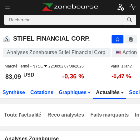
STIFEL FINANCIAL CORP.
83,09
$
-0,36 %
STIFEL FINANCIAL CORP.
Analyses Zonebourse Stifel Financial Corp.
Actions
Marché Fermé -
NYSE
22:00:02 07/08/2026
Varia. 1 janv.
USD
-0,36 %
83,09
-0,47 %
Synthèse
Cotations
Graphiques
Actualités
Soci
Toute l'actualité
Reco analystes
Faits marquants
In
Analyses Zonebourse