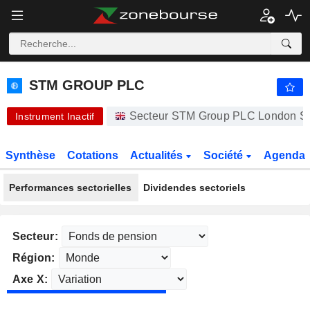
-.-
STM GROUP PLC
61,50
p
-
%
STM GROUP PLC
Secteur STM Group PLC London S.
Instrument Inactif
Synthèse
Cotations
Actualités
Société
Agenda
Performances sectorielles
Dividendes sectoriels
Secteur:
Région:
Axe X: