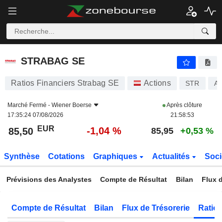
STRABAG SE
85,50
€
-1,04 %
STRABAG SE
Ratios Financiers Strabag SE
Actions
STR
A
Marché Fermé -
Wiener Boerse
Après clôture
17:35:24 07/08/2026
21:58:53
EUR
-1,04 %
85,50
85,95
+0,53 %
Synthèse
Cotations
Graphiques
Actualités
Soci
Prévisions des Analystes
Compte de Résultat
Bilan
Flux d
Compte de Résultat
Bilan
Flux de Trésorerie
Ratios