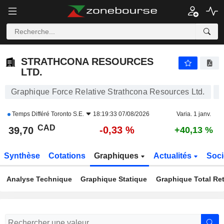
STRATHCONA RESOURCES LTD.
39,70
$
-0,33 %
STRATHCONA RESOURCES
LTD.
Graphique Force Relative Strathcona Resources Ltd.
Temps Différé
Toronto S.E.
18:19:33 07/08/2026
Varia. 1 janv.
CAD
-0,33 %
39,70
+40,13 %
Synthèse
Cotations
Graphiques
Actualités
Soci
Analyse Technique
Graphique Statique
Graphique Total Re