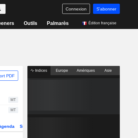
Connexion
S'abonner
eeners
Outils
Palmarès
Édition française
Indices
Europe
Amériques
Asie
ort PDF
MT
MT
Agenda
Secteur
Dérivés