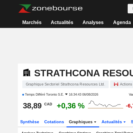
Marchés
Actualités
Analyses
Agenda
STRATHCONA RESOU
Graphique Sectoriel Strathcona Resources Ltd.
Actions
Temps Différé
Toronto S.E.
16:34:43 06/08/2026
Var
38,89
+0,36 %
CAD
-6
Synthèse
Cotations
Graphiques
Actualités