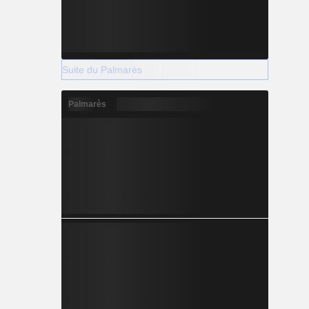
Suite du Palmarès
Palmarès