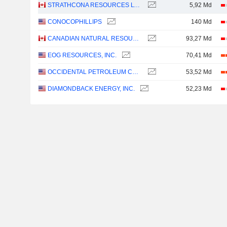
STRATHCONA RESOURCES LTD.
5,92 Md
CONOCOPHILLIPS
140 Md
CANADIAN NATURAL RESOURCES LIMITED
93,27 Md
EOG RESOURCES, INC.
70,41 Md
OCCIDENTAL PETROLEUM CORPORATION
53,52 Md
DIAMONDBACK ENERGY, INC.
52,23 Md