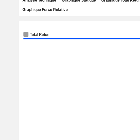
Analyse Technique
Graphique Statique
Graphique Total Retu
Graphique Force Relative
Total Return