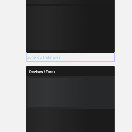
Suite du Palmarès
Devises / Forex