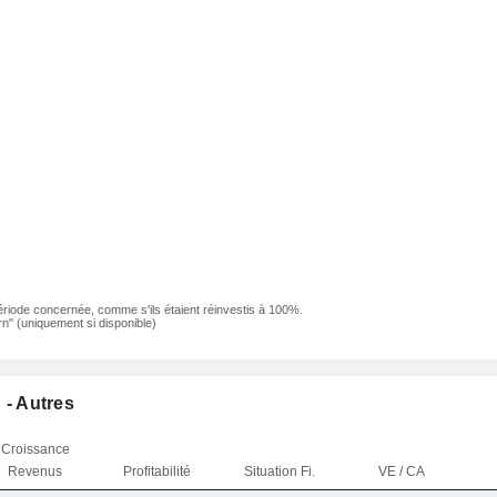
ériode concernée, comme s'ils étaient réinvestis à 100%.
n" (uniquement si disponible)
 - Autres
Croissance
Revenus
Profitabilité
Situation Fi.
VE / CA