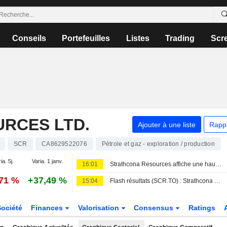
Conseils
Portefeuilles
Listes
Trading
Scr
RCES LTD.
Ajouter à une liste
Rapp
SCR
CA8629522076
Pétrole et gaz - exploration / production
ia. 5j.
Varia. 1 janv.
16:01
Strathcona Resources affiche une hausse de son résultat opérationnel et de son chiffre d'affaires au deuxième trimestre
,71 %
+37,49 %
15:04
Flash résultats (SCR.TO) : Strathcona Resources publie un chiffre d'affaires de 1,486 milliard de dollars canadiens pour ses ventes de pétrole et de gaz naturel au T2
Société
Finances
Valorisation
Consensus
Ratings