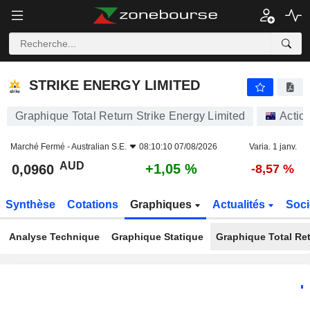
STRIKE ENERGY LIMITED
0,0960
$
+1,05 %
STRIKE ENERGY LIMITED
Graphique Total Return Strike Energy Limited
Actio
Marché Fermé -
Australian S.E.
08:10:10 07/08/2026
Varia. 1 janv.
AUD
+1,05 %
0,0960
-8,57 %
Synthèse
Cotations
Graphiques
Actualités
Soci
Analyse Technique
Graphique Statique
Graphique Total Re