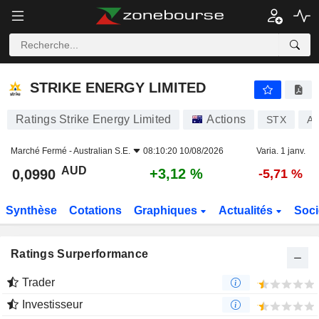
STRIKE ENERGY LIMITED
0,0990
$
+3,12 %
STRIKE ENERGY LIMITED
Ratings Strike Energy Limited
Actions
STX
A
Marché Fermé -
Australian S.E.
08:10:20 10/08/2026
Varia. 1 janv.
AUD
+3,12 %
0,0990
-5,71 %
Synthèse
Cotations
Graphiques
Actualités
Soci
Ratings Surperformance
Trader
Investisseur