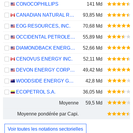
CONOCOPHILLIPS
141 Md
CANADIAN NATURAL RESOURCES LIMITED
93,85 Md
EOG RESOURCES, INC.
70,68 Md
OCCIDENTAL PETROLEUM CORPORATION
55,89 Md
DIAMONDBACK ENERGY, INC.
52,66 Md
CENOVUS ENERGY INC.
52,11 Md
DEVON ENERGY CORPORATION
49,42 Md
WOODSIDE ENERGY GROUP LTD
42,8 Md
ECOPETROL S.A.
36,05 Md
Moyenne
59,5 Md
Moyenne pondérée par Capi.
Voir toutes les notations sectorielles