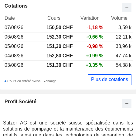
Cotations
Date
Cours
Variation
Volume
07/08/26
150,50
CHF
-1,18 %
3,59 k
06/08/26
152,30 CHF
+0,66 %
22,11 k
05/08/26
151,30 CHF
-0,98 %
33,96 k
04/08/26
152,80 CHF
+0,99 %
47,74 k
03/08/26
151,30 CHF
+3,35 %
54,38 k
Plus de cotations
Cours en différé Swiss Exchange
Profil Société
Sulzer AG est une société suisse spécialisée dans les
solutions de pompage et la maintenance des équipements
rotatifs, ainsi que dans les technologies de séparation, de