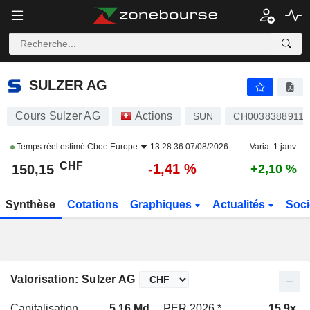
SULZER AG
150,15
CHF
-1,41 %
SULZER AG
Cours Sulzer AG
Actions
SUN
CH0038388911
Temps réel estimé
Cboe Europe
13:28:36 07/08/2026
Varia. 1 janv.
CHF
-1,41 %
150,15
+2,10 %
Synthèse
Cotations
Graphiques
Actualités
Soci
Valorisation: Sulzer AG
Capitalisation
5,16 Md
PER 2026 *
15,9x