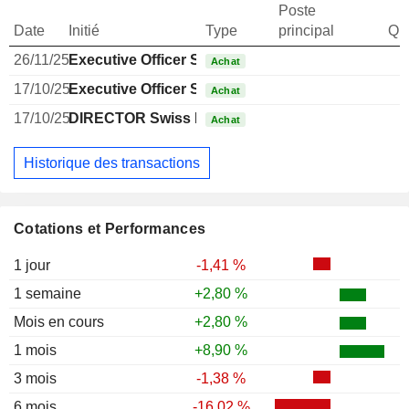
Poste
Date
Initié
Type
principal
Qua
26/11/25
Executive Officer Swiss
Achat
17/10/25
Executive Officer Swiss
Achat
17/10/25
DIRECTOR Swiss Non EXECUTIVE
Achat
Historique des transactions
Cotations et Performances
1 jour
-1,41 %
1 semaine
+2,80 %
Mois en cours
+2,80 %
1 mois
+8,90 %
3 mois
-1,38 %
6 mois
-16,02 %