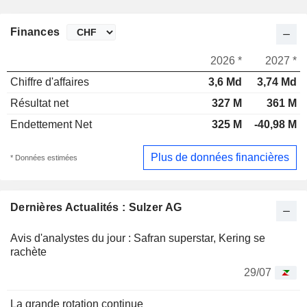
Finances
2026 *
2027 *
Chiffre d'affaires
3,6 Md
3,74 Md
Résultat net
327 M
361 M
Endettement Net
325 M
-40,98 M
Plus de données financières
* Données estimées
Dernières Actualités : Sulzer AG
Avis d'analystes du jour : Safran superstar, Kering se
rachète
29/07
La grande rotation continue