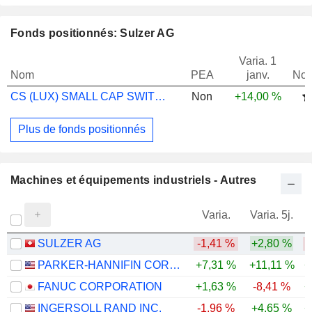
Fonds positionnés: Sulzer AG
Varia. 1
Nom
PEA
janv.
Not
CS (LUX) SMALL CAP SWITZERLAND EQ EB CHF
Non
+14,00 %
Plus de fonds positionnés
Machines et équipements industriels - Autres
Varia.
Varia. 5j.
SULZER AG
-1,41 %
+2,80 %
PARKER-HANNIFIN CORPORATION
+7,31 %
+11,11 %
+
FANUC CORPORATION
+1,63 %
-8,41 %
+
INGERSOLL RAND INC.
-1,96 %
+4,65 %
+