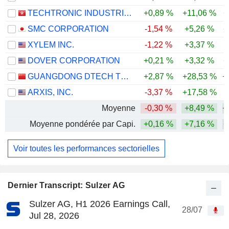
TECHTRONIC INDUSTRIES COMPANY LIMITED
+0,89 %
+11,06 %
+
SMC CORPORATION
-1,54 %
+5,26 %
+
XYLEM INC.
-1,22 %
+3,37 %
-
DOVER CORPORATION
+0,21 %
+3,32 %
+
GUANGDONG DTECH TECHNOLOGY CO., LTD.
+2,87 %
+28,53 %
+
ARXIS, INC.
-3,37 %
+17,58 %
Moyenne
-0,30 %
+8,49 %
+
Moyenne pondérée par Capi.
+0,16 %
+7,16 %
+
Voir toutes les performances sectorielles
Dernier Transcript: Sulzer AG
Sulzer AG, H1 2026 Earnings Call,
28/07
Jul 28, 2026