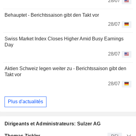
28/07
Behauptet - Berichtssaison gibt den Takt vor
28/07
Swiss Market Index Closes Higher Amid Busy Earnings
Day
28/07
Aktien Schweiz legen weiter zu - Berichtssaison gibt den
Takt vor
28/07
Plus d'actualités
Dirigeants et Administrateurs: Sulzer AG
Dirigeant
Titre
Age
Depuis
Thomas Zickler