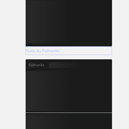
Suite du Palmarès
Palmarès