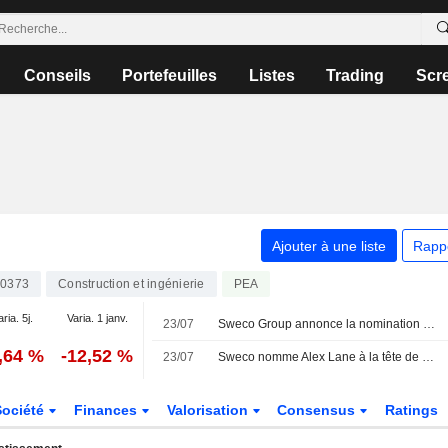
Conseils
Portefeuilles
Listes
Trading
Scr
Ajouter à une liste
Rapp
0373
Construction et ingénierie
PEA
aria. 5j.
Varia. 1 janv.
23/07
Sweco Group annonce la nomination d'Alex Lane au poste de président de Sweco UK et membre du comité de direction du groupe, à compter du 1er octobre 2026
,64 %
-12,52 %
23/07
Sweco nomme Alex Lane à la tête de ses activités au Royaume-Uni
Société
Finances
Valorisation
Consensus
Ratings