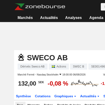
Marchés
Actualités
Analyses
Agenda
SWECO AB
Dérivés Sweco AB
Actions
SWEC B
SE001496
Marché Fermé -
Nasdaq Stockholm
18:00:00 06/08/2026
V
132,00
-0,08 %
SEK
-1
Synthèse
Cotations
Graphiques
Actualités