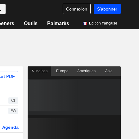
Connexion
S'abonner
eeners
Outils
Palmarès
Édition française
Indices
Europe
Amériques
Asie
ort PDF
CI
FW
Agenda
Secteur
Dérivés
Fonds et ETFs