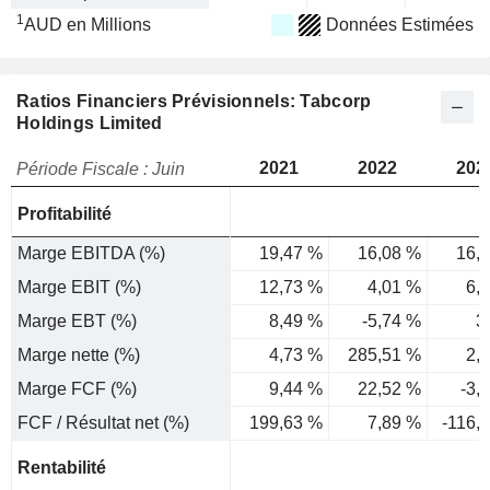
1
AUD en Millions
Données Estimées
Ratios Financiers Prévisionnels: Tabcorp
Holdings Limited
2021
2022
202
Période Fiscale : Juin
Profitabilité
Marge EBITDA (%)
19,47 %
16,08 %
16,
Marge EBIT (%)
12,73 %
4,01 %
6,
Marge EBT (%)
8,49 %
-5,74 %
3
Marge nette (%)
4,73 %
285,51 %
2,
Marge FCF (%)
9,44 %
22,52 %
-3,
FCF / Résultat net (%)
199,63 %
7,89 %
-116,
Rentabilité