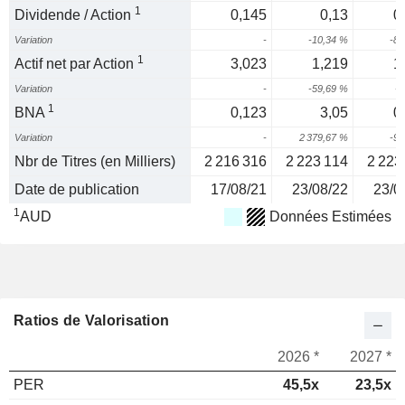
1
Dividende / Action
0,145
0,13
0
Variation
-
-10,34 %
-82
1
Actif net par Action
3,023
1,219
1
Variation
-
-59,69 %
-3
1
BNA
0,123
3,05
0
Variation
-
2 379,67 %
-99
Nbr de Titres (en Milliers)
2 216 316
2 223 114
2 223
Date de publication
17/08/21
23/08/22
23/0
1
AUD
Données Estimées
Ratios de Valorisation
2026 *
2027 *
PER
45,5x
23,5x