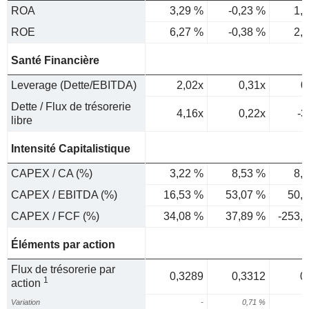
ROA
3,29 %
-0,23 %
1,
ROE
6,27 %
-0,38 %
2,
Santé Financière
Leverage (Dette/EBITDA)
2,02x
0,31x
0
Dette / Flux de trésorerie
4,16x
0,22x
-3
libre
Intensité Capitalistique
CAPEX / CA (%)
3,22 %
8,53 %
8,
CAPEX / EBITDA (%)
16,53 %
53,07 %
50,
CAPEX / FCF (%)
34,08 %
37,89 %
-253,
Éléments par action
Flux de trésorerie par
0,3289
0,3312
0
1
action
Variation
-
0,71 %