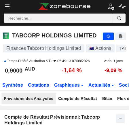
TABCORP HOLDINGS LIMITED
0,9000
$
-1,64 %
TABCORP HOLDINGS LIMITED
Finances Tabcorp Holdings Limited
Actions
TAH
Temps Différé
Australian S.E.
05:49:13 07/08/2026
Varia. 1 janv.
AUD
-1,64 %
0,9000
-9,09 %
Synthèse
Cotations
Graphiques
Actualités
Soci
Prévisions des Analystes
Compte de Résultat
Bilan
Flux d
Compte de Résultat Prévisionnel: Tabcorp
Holdings Limited