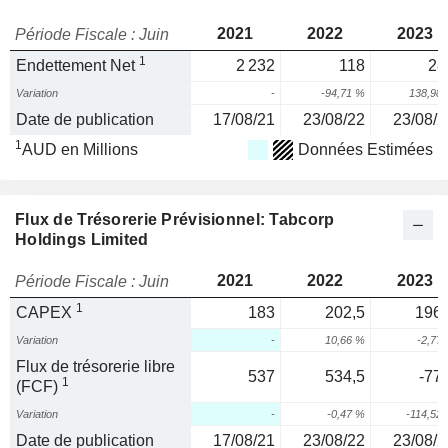
2021
2022
2023
Période Fiscale : Juin
1
Endettement Net
2 232
118
28
Variation
-
-94,71 %
138,98
Date de publication
17/08/21
23/08/22
23/08/2
1
AUD en Millions
Données Estimées
Flux de Trésorerie Prévisionnel: Tabcorp
Holdings Limited
2021
2022
2023
Période Fiscale : Juin
1
CAPEX
183
202,5
196,
Variation
-
10,66 %
-2,77
Flux de trésorerie libre
537
534,5
-77,
1
(FCF)
Variation
-
-0,47 %
-114,52
Date de publication
17/08/21
23/08/22
23/08/2