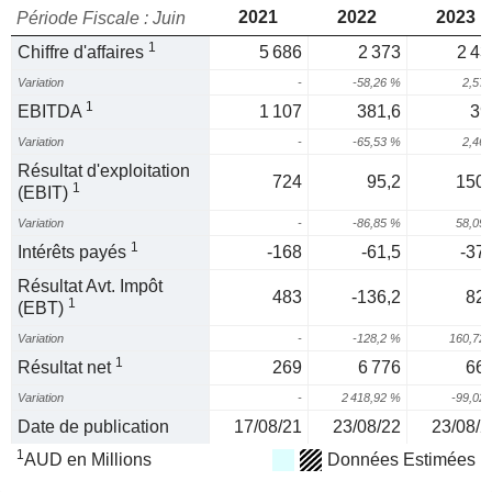
2021
2022
2023
Période Fiscale : Juin
1
Chiffre d'affaires
5 686
2 373
2 43
Variation
-
-58,26 %
2,57
1
EBITDA
1 107
381,6
39
Variation
-
-65,53 %
2,46
Résultat d'exploitation
724
95,2
150,
1
(EBIT)
Variation
-
-86,85 %
58,09
1
Intérêts payés
-168
-61,5
-37,
Résultat Avt. Impôt
483
-136,2
82,
1
(EBT)
Variation
-
-128,2 %
160,72
1
Résultat net
269
6 776
66,
Variation
-
2 418,92 %
-99,02
Date de publication
17/08/21
23/08/22
23/08/2
1
AUD en Millions
Données Estimées