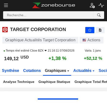
TARGET CORPORATION
149,16
$
+1,41 %
TARGET CORPORATION
Graphique Actualités Target Corporation
Actions
Temps réel estimé
Cboe BZX
21:16:11 07/08/2026
Varia. 1 janv.
USD
+1,38 %
149,12
+52,12 %
Synthèse
Cotations
Graphiques
Actualités
Soci
Analyse Technique
Graphique Statique
Graphique Total Re