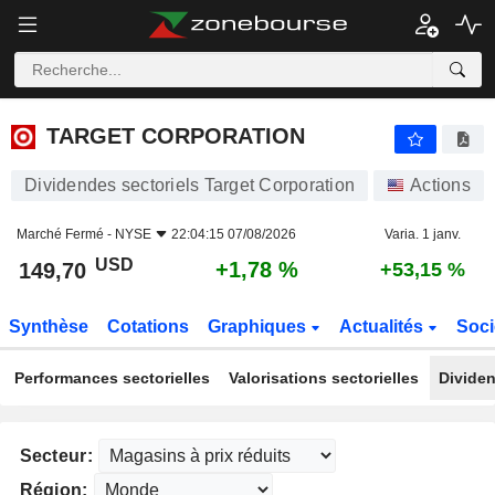
TARGET CORPORATION
149,70
$
+1,78 %
TARGET CORPORATION
Dividendes sectoriels Target Corporation
Actions
Marché Fermé -
NYSE
22:04:15 07/08/2026
Varia. 1 janv.
USD
+1,78 %
149,70
+53,15 %
Synthèse
Cotations
Graphiques
Actualités
Soci
Performances sectorielles
Valorisations sectorielles
Dividen
Secteur:
Région: