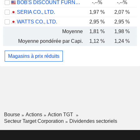
BOB'S DISCOUNT FURNITURE, INC.
-.--%
-.--%
SERIA CO., LTD.
1,97 %
2,07 %
WATTS CO., LTD.
2,95 %
2,95 %
Moyenne
1,81 %
1,98 %
Moyenne pondérée par Capi.
1,12 %
1,24 %
Magasins à prix réduits
Bourse
Actions
Action TGT
Secteur Target Corporation
Dividendes sectoriels