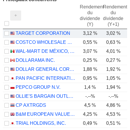
Rendement
Rendement
du
du
dividende
dividende
(Y)
(Y+1)
TARGET CORPORATION
3,12 %
3,02 %
COSTCO WHOLESALE CORPORATION
0,55 %
0,63 %
WAL-MART DE MÉXICO, S.A.B. DE C.V.
3,07 %
4,01 %
DOLLARAMA INC.
0,25 %
0,27 %
DOLLAR GENERAL CORPORATION
1,88 %
1,92 %
PAN PACIFIC INTERNATIONAL HOLDINGS CORPORATION
0,95 %
1,05 %
PEPCO GROUP N.V.
1,4 %
1,94 %
OLLIE'S BARGAIN OUTLET HOLDINGS, INC.
-.--%
-.--%
CP AXTRGDS
4,5 %
4,86 %
B&M EUROPEAN VALUE RETAIL PLC
4,25 %
4,53 %
TRIAL HOLDINGS, INC.
0,49 %
0,51 %