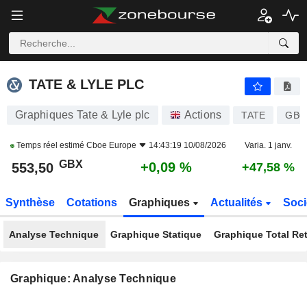
TATE & LYLE PLC
553,50
p
+0,09 %
TATE & LYLE PLC
Graphiques Tate & Lyle plc
Actions
TATE
GB0
Temps réel estimé
Cboe Europe
14:43:19 10/08/2026
Varia. 1 janv.
GBX
+0,09 %
553,50
+47,58 %
Synthèse
Cotations
Graphiques
Actualités
Soci
Analyse Technique
Graphique Statique
Graphique Total Re
Graphique: Analyse Technique