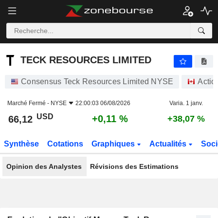
TECK RESOURCES LIMITED
66,12
$
+0,11 %
TECK RESOURCES LIMITED
Consensus Teck Resources Limited NYSE
Actio
Marché Fermé -
NYSE
22:00:03 06/08/2026
Varia. 1 janv.
USD
+0,11 %
66,12
+38,07 %
Synthèse
Cotations
Graphiques
Actualités
Soci
Opinion des Analystes
Révisions des Estimations