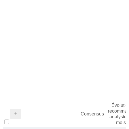
Évolutio
recomman
Consensus
analystes
mois