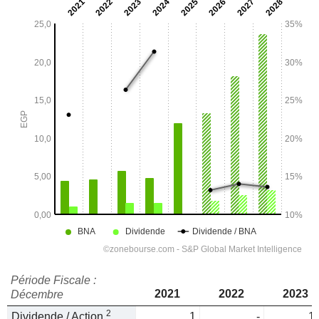
Période Fiscale :
2021
2022
2023
Décembre
2
Dividende / Action
1
-
1,