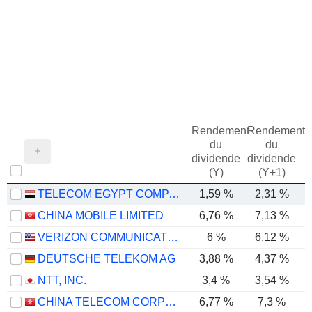
Rendement
Rendement
du
du
dividende
dividende
(Y)
(Y+1)
TELECOM EGYPT COMPANY
1,59 %
2,31 %
CHINA MOBILE LIMITED
6,76 %
7,13 %
VERIZON COMMUNICATIONS, INC.
6 %
6,12 %
DEUTSCHE TELEKOM AG
3,88 %
4,37 %
NTT, INC.
3,4 %
3,54 %
CHINA TELECOM CORPORATION LIMITED
6,77 %
7,3 %