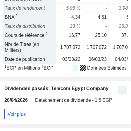
Taux de rendement
5,96 %
-
3,98 
2
BNA
4,34
4,61
5,
Taux de distribution
23 %
-
26,3 
2
Cours de référence
16,77
25,10
37,6
Nbr de Titres (en
1 707 072
1 707 072
1 707 07
Milliers)
Date de publication
03/03/22
06/03/23
04/03/2
1
2
EGP en Millions
EGP
Données Estimées
Dividendes passés: Telecom Egypt Company
28/04/2026
Détachement de dividende - 1.5 EGP
Voir plus