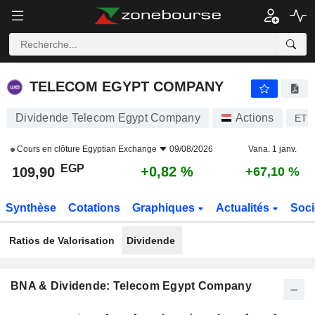
TELECOM EGYPT COMPANY
109,90
£
+0,82 %
TELECOM EGYPT COMPANY
Dividende Telecom Egypt Company
Actions
ETE
Cours en clôture
Egyptian Exchange
09/08/2026
Varia. 1 janv.
EGP
+0,82 %
109,90
+67,10 %
Synthèse
Cotations
Graphiques
Actualités
Soci
Ratios de Valorisation
Dividende
BNA & Dividende: Telecom Egypt Company