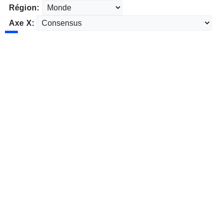
Région:
Axe X: