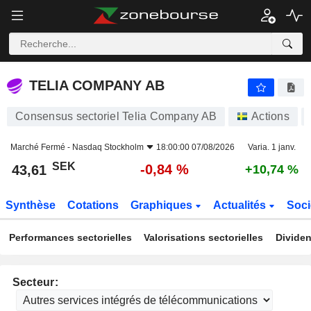
TELIA COMPANY AB
43,61
kr
-0,84 %
TELIA COMPANY AB
Consensus sectoriel Telia Company AB
Actions
Marché Fermé -
Nasdaq Stockholm
18:00:00 07/08/2026
Varia. 1 janv.
SEK
-0,84 %
43,61
+10,74 %
Synthèse
Cotations
Graphiques
Actualités
Soci
Performances sectorielles
Valorisations sectorielles
Dividen
Secteur: