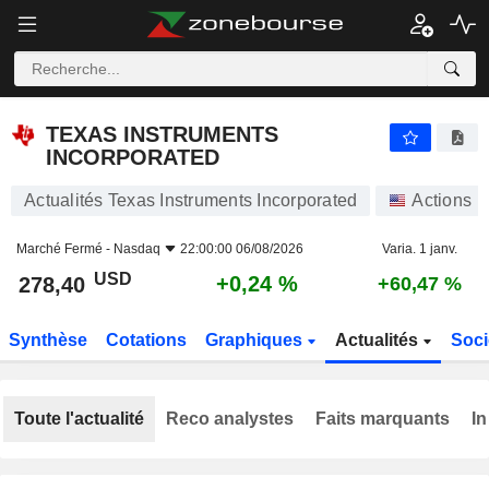
TEXAS INSTRUMENTS INCORPORATED
278,40
$
+0,24 %
TEXAS INSTRUMENTS
INCORPORATED
Actualités Texas Instruments Incorporated
Actions
Marché Fermé -
Nasdaq
22:00:00 06/08/2026
Varia. 1 janv.
USD
+0,24 %
278,40
+60,47 %
Synthèse
Cotations
Graphiques
Actualités
Soci
Toute l'actualité
Reco analystes
Faits marquants
In