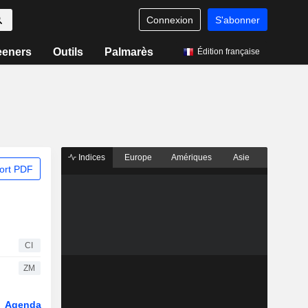
Connexion
S'abonner
eeners
Outils
Palmarès
Édition française
Indices
Europe
Amériques
Asie
ort PDF
CI
ZM
Agenda
Secteur
Dérivés
Fonds et ETFs