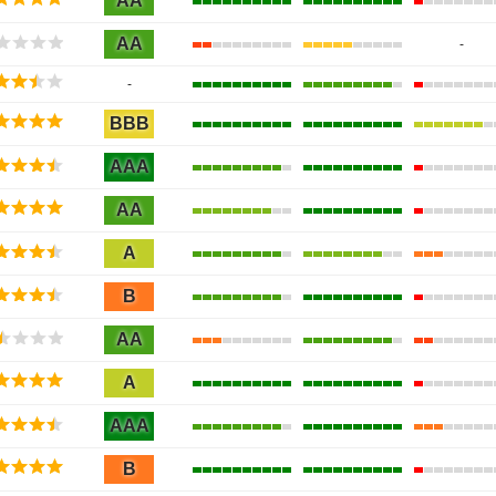
AA
AA
-
-
BBB
AAA
AA
A
B
AA
A
AAA
B