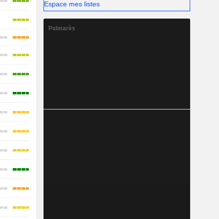
Espace mes listes
Palmarès