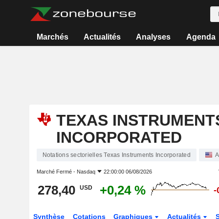
Marchés
Actualités
Analyses
Agenda
TEXAS INSTRUMENT
INCORPORATED
Notations sectorielles Texas Instruments Incorporated
A
Marché Fermé -
Nasdaq
22:00:00 06/08/2026
278,40
+0,24 %
USD
-
Synthèse
Cotations
Graphiques
Actualités