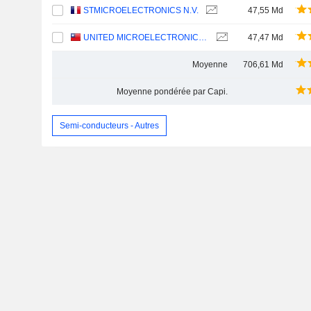
STMICROELECTRONICS N.V.
47,55 Md
UNITED MICROELECTRONICS CORPORATION
47,47 Md
Moyenne
706,61 Md
Moyenne pondérée par Capi.
Semi-conducteurs - Autres