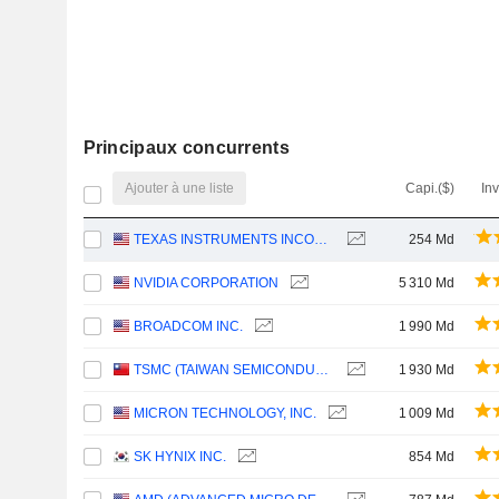
Principaux concurrents
Ajouter à une liste
Capi.($)
In
TEXAS INSTRUMENTS INCORPORATED
254 Md
NVIDIA CORPORATION
5 310 Md
BROADCOM INC.
1 990 Md
TSMC (TAIWAN SEMICONDUCTOR MANUFACTURING COMPANY)
1 930 Md
MICRON TECHNOLOGY, INC.
1 009 Md
SK HYNIX INC.
854 Md