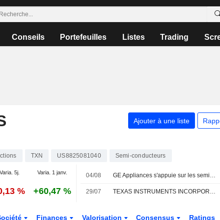
Conseils
Portefeuilles
Listes
Trading
Scr
S
Ajouter à une liste
Rapp
ctions
TXN
US8825081040
Semi-conducteurs
Varia. 5j.
Varia. 1 janv.
04/08
GE Appliances s'appuie sur les semi-conducteurs de Texas Instruments pour ses appareils connectés de nouvelle génération fabriqués aux États-Unis
0,13 %
+60,47 %
29/07
TEXAS INSTRUMENTS INCORPORATED : Arete relève à l'achat
Société
Finances
Valorisation
Consensus
Ratings