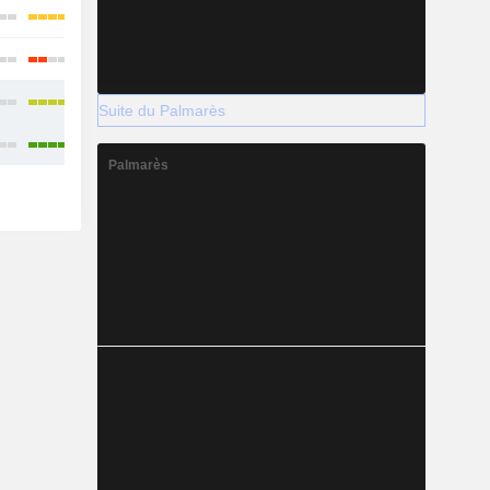
Suite du Palmarès
Palmarès