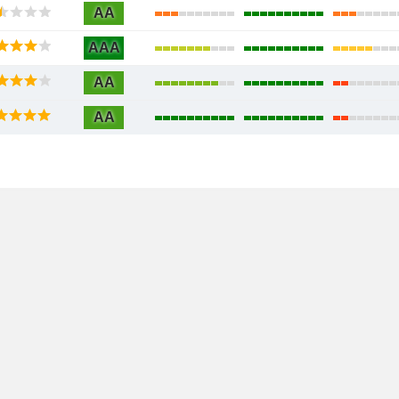
AA
AAA
AA
AA