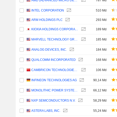
AMD (ADVANCED MICRO DEVICES)
787 Md
INTEL CORPORATION
510 Md
ARM HOLDINGS PLC
293 Md
KIOXIA HOLDINGS CORPORATION
189 Md
MARVELL TECHNOLOGY GROUP LTD
185 Md
ANALOG DEVICES, INC.
184 Md
QUALCOMM INCORPORATED
168 Md
CAMBRICON TECHNOLOGIES CORPORATION LIMITED
106 Md
INFINEON TECHNOLOGIES AG
90,14 Md
MONOLITHIC POWER SYSTEMS, INC.
66,12 Md
NXP SEMICONDUCTORS N.V.
58,29 Md
ASTERA LABS, INC.
55,24 Md