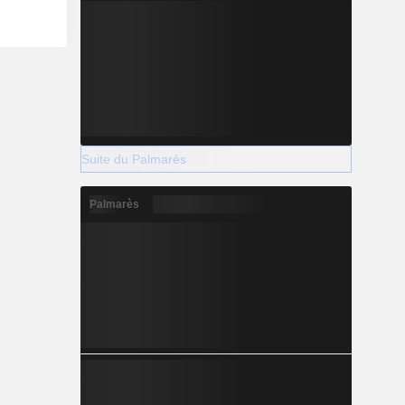
Suite du Palmarès
Palmarès