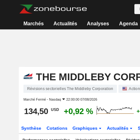
Marchés
Actualités
Analyses
Agenda
THE MIDDLEBY COR
Révisions sectorielles The Middleby Corporation
Actio
Marché Fermé -
Nasdaq
22:00:00 07/08/2026
134,50
+0,92 %
USD
+
Synthèse
Cotations
Graphiques
Actualités