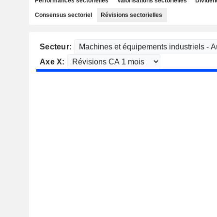
Performances sectorielles
Valorisations sectorielles
Dividen
Consensus sectoriel
Révisions sectorielles
Secteur:
Axe X: