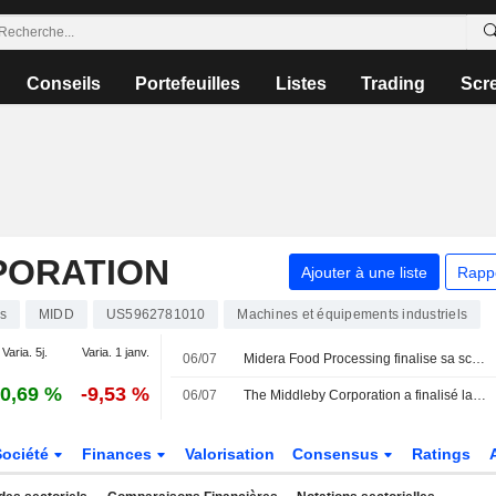
Conseils
Portefeuilles
Listes
Trading
Scr
PORATION
Ajouter à une liste
Rapp
ns
MIDD
US5962781010
Machines et équipements industriels
Varia. 5j.
Varia. 1 janv.
06/07
Midera Food Processing finalise sa scission d'avec Middleby
0,69 %
-9,53 %
06/07
The Middleby Corporation a finalisé la scission de Midera Food Processing, Inc. (NasdaqGS:MFP).
Société
Finances
Valorisation
Consensus
Ratings