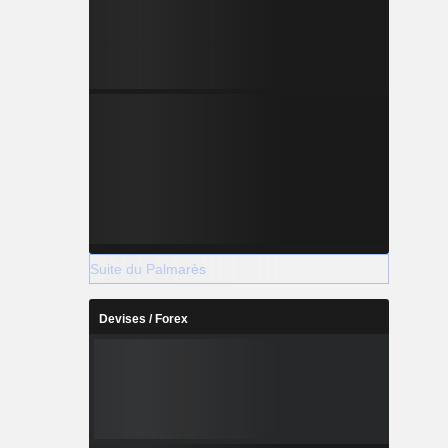
Suite du Palmarès
Devises / Forex