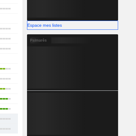
17
10
Espace mes listes
9
18
Palmarès
16
10
13
13
11
11
10
13
16