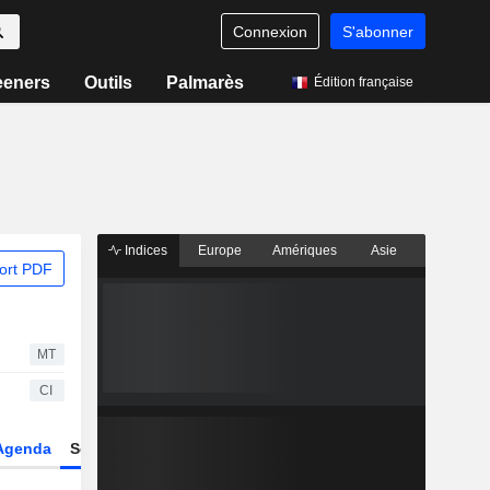
Connexion
S'abonner
eeners
Outils
Palmarès
Édition française
Indices
Europe
Amériques
Asie
ort PDF
MT
CI
Agenda
Secteur
Dérivés
Fonds et ETFs