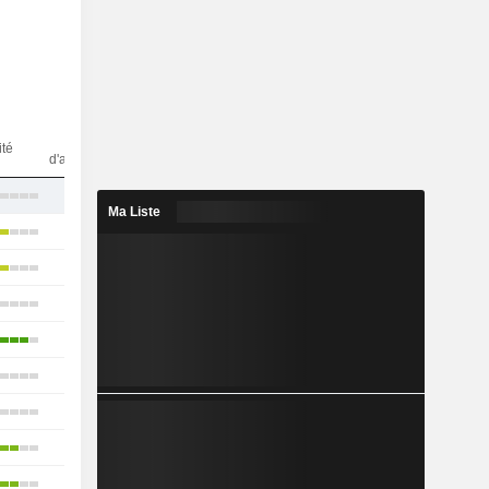
Nbr
ité
d'analystes
8
Ma Liste
23
20
13
16
14
18
17
2