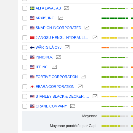
ALFA LAVAL AB
ARXIS, INC.
SNAP-ON INCORPORATED
JIANGSU HENGLI HYDRAULIC CO.,LTD
WÄRTSILÄ OYJ
INNIO N.V.
ITT INC.
FORTIVE CORPORATION
EBARA CORPORATION
STANLEY BLACK & DECKER, INC.
CRANE COMPANY
Moyenne
Moyenne pondérée par Capi.