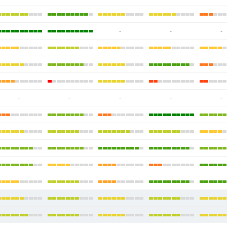
-
-
-
-
-
-
-
-