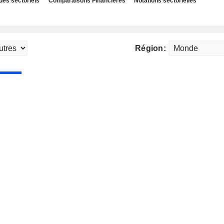
des sectoriels
Comparaisons Financières
Notations sectorielles
Région: