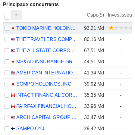
Principaux concurrents
Capi.($)
Investisseur
TOKIO MARINE HOLDINGS, INC.
93,21 Md
THE TRAVELERS COMPANIES, INC.
80,16 Md
-
THE ALLSTATE CORPORATION
67,51 Md
-
MS&AD INSURANCE GROUP HOLDINGS, INC.
44,51 Md
-
AMERICAN INTERNATIONAL GROUP, INC.
41,34 Md
-
SOMPO HOLDINGS, INC.
39,92 Md
-
INTACT FINANCIAL CORPORATION
35,35 Md
-
FAIRFAX FINANCIAL HOLDINGS LIMITED
33,96 Md
-
ARCH CAPITAL GROUP LTD.
33,47 Md
-
SAMPO OYJ
29,42 Md
-