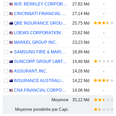
W.R. BERKLEY CORPORATION
27,82 Md
-
CINCINNATI FINANCIAL CORPORATION
27,14 Md
-
QBE INSURANCE GROUP LIMITED
25,75 Md
LOEWS CORPORATION
23,62 Md
-
MARKEL GROUP INC.
23,23 Md
-
SAMSUNG FIRE & MARINE INSURANCE CO., LTD.
18,99 Md
-
SUNCORP GROUP LIMITED
14,48 Md
ASSURANT, INC.
14,28 Md
-
INSURANCE AUSTRALIA GROUP LIMITED
14,22 Md
CNA FINANCIAL CORPORATION
14,08 Md
-
Moyenne
35,12 Md
Moyenne pondérée par Capi.