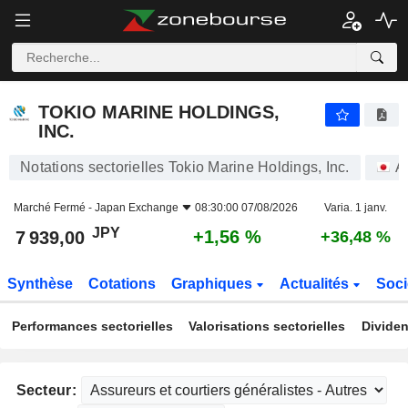
TOKIO MARINE HOLDINGS, INC.
7 939,00
¥
+1,56 %
TOKIO MARINE HOLDINGS,
INC.
Notations sectorielles Tokio Marine Holdings, Inc.
A
Marché Fermé -
Japan Exchange
08:30:00 07/08/2026
Varia. 1 janv.
JPY
+1,56 %
7 939,00
+36,48 %
Synthèse
Cotations
Graphiques
Actualités
Soci
Performances sectorielles
Valorisations sectorielles
Dividen
Secteur: