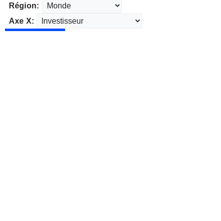
Région:
Axe X: