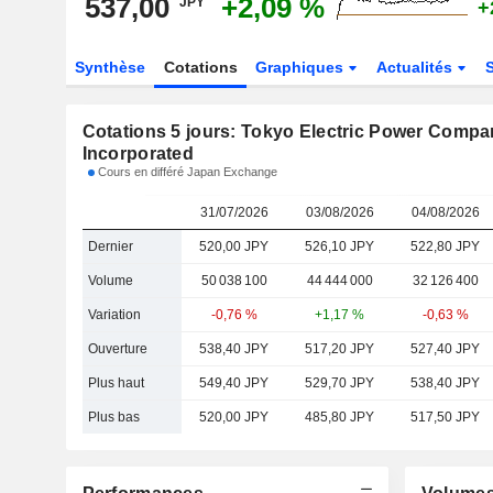
537,00
+2,09 %
JPY
+
Synthèse
Cotations
Graphiques
Actualités
Cotations 5 jours: Tokyo Electric Power Compa
Incorporated
Cours en différé Japan Exchange
31/07/2026
03/08/2026
04/08/2026
Dernier
520,00 JPY
526,10 JPY
522,80 JPY
Volume
50 038 100
44 444 000
32 126 400
Variation
-0,76 %
+1,17 %
-0,63 %
Ouverture
538,40 JPY
517,20 JPY
527,40 JPY
Plus haut
549,40 JPY
529,70 JPY
538,40 JPY
Plus bas
520,00 JPY
485,80 JPY
517,50 JPY