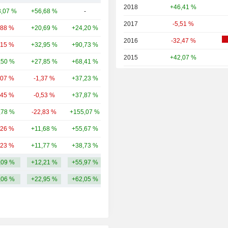
2018
+46,41 %
,07 %
+56,68 %
-
271 Md
2017
-5,51 %
,88 %
+20,69 %
+24,20 %
179 Md
2016
-32,47 %
,15 %
+32,95 %
+90,73 %
154 Md
2015
+42,07 %
,50 %
+27,85 %
+68,41 %
115 Md
2014
-4,84 %
,07 %
-1,37 %
+37,23 %
107 Md
2013
+150,97 %
,45 %
-0,53 %
+37,87 %
96,17 Md
2012
+12,57 %
,78 %
-22,83 %
+155,07 %
94,67 Md
2011
-90,77 %
,26 %
+11,68 %
+55,67 %
68,85 Md
2010
-15,07 %
,23 %
+11,77 %
+38,73 %
60,05 Md
2009
-22,17 %
,09 %
+12,21 %
+55,97 %
115,19 Md
2008
+3,81 %
,06 %
+22,95 %
+62,05 %
2007
-24,94 %
2006
+34,38 %
2005
+13,92 %