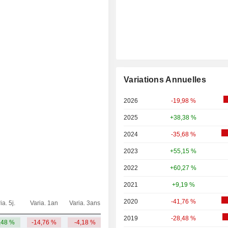
Variations Annuelles
2026
-19,98 %
2025
+38,38 %
2024
-35,68 %
2023
+55,15 %
2022
+60,27 %
2021
+9,19 %
2020
-41,76 %
ia. 5j.
Varia. 1an
Varia. 3ans
Capi.($)
2019
-28,48 %
,48 %
-14,76 %
-4,18 %
5,35 Md