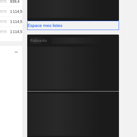
939,4
1 114,5
1 114,5
Espace mes listes
1 114,5
Palmarès