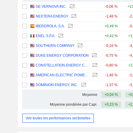
GE VERNOVA INC.
-0,06 %
+13
NEXTERA ENERGY
-1,48 %
-2
IBERDROLA, S.A.
+0,49 %
-0
ENEL S.P.A.
+0,42 %
+1
SOUTHERN COMPANY
-0,16 %
-3
DUKE ENERGY CORPORATION
-0,75 %
-4
CONSTELLATION ENERGY CORPORATION
-0,80 %
+2
AMERICAN ELECTRIC POWER COMPANY, INC.
-1,46 %
-2
DOMINION ENERGY, INC.
-1,37 %
-3
Moyenne
+0,04 %
+0
Moyenne pondérée par Capi.
+0,23 %
+2
Voir toutes les performances sectorielles