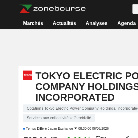
Marchés
Actualités
Analyses
Agenda
TOKYO ELECTRIC P
COMPANY HOLDINGS
INCORPORATED
Cotations Tokyo Electric Power Company Holdings, Incorporate
Services aux collectivités d'électricité
Temps Différé
Japan Exchange
08:30:00 06/08/2026