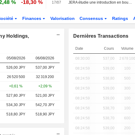
2,48 %
-18,30 %
17/07
JERA étudie une introduction en bourse aux États-Unis pour accélérer son expansion internationale, selon des sources
Société
Finances
Valorisation
Consensus
Ratings
ny Holdings,
Dernières Transactions
Date
Cours
Volume
05/08/2026
06/08/2026
08:30:00
537,00
2 678 10
526,00 JPY
537,00
JPY
08:24:59
539,00
100
26 520 500
32 319 200
08:24:59
538,80
500
+0,61 %
+2,09 %
08:24:59
539,00
300
527,80 JPY
521,00 JPY
08:24:59
539,00
100
534,30 JPY
542,70 JPY
08:24:58
538,70
100
518,80 JPY
518,90 JPY
08:24:58
538,70
600
08:24:58
539,00
200