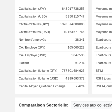
Capitalisation (JPY)
843 017 738 255
Moyenne mo
Capitalisation (USD)
5 350 115 747
Moyenne mo
Chiffre d'affaires (JPY)
6 328 574 000 000
Moyenne mo
Chiffre d'affaires (USD)
40 163 571 746
Moyenne mo
Nombre d'employés
38 341
Ecart cours
CA / Employé (JPY)
165 060 223
Ecart cours
CA / Employé (USD)
1 047 536
Ecart cours
Flottant
93.2 %
Ecart cours
Capitalisation flottante (JPY)
787 801 684 623
STIM
Capitalisation flottante (USD)
4 999 693 372
RSI 9 jours
Capital Moyen Quotidien Echangé
2.42%
RSI 14 jour
Comparaison Sectorielle: