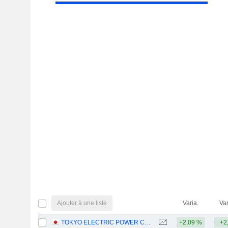
Ajouter à une liste
Varia.
Var
TOKYO ELECTRIC POWER COMPANY HOLDINGS, INCORPORATED
+2,09 %
+2