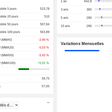
1 an
442,8
bile 5 jours
523,78
3 ans
360
bile 20 jours
510
5 ans
280
bile 50 jours
507,84
10 ans
266
bile 100 jours
563,89
 / (MMA5)
-2,46 %
Variations Mensuelles
 / (MMA20)
-5,03 %
 / (MMA50)
-5,43 %
 / (MMA100)
+5,01 %
59,75
s
57,05