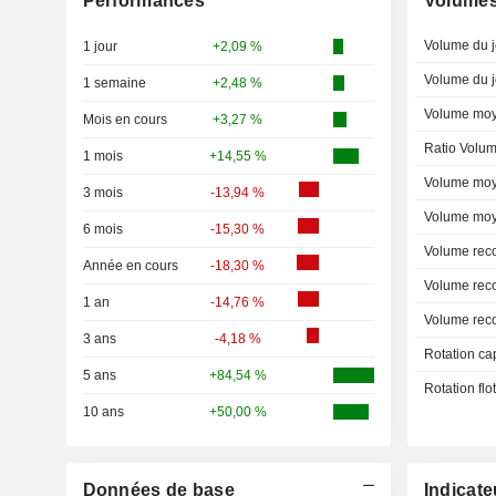
Performances
Volume
Volume du j
1 jour
+2,09 %
Volume du j
1 semaine
+2,48 %
Volume moy
Mois en cours
+3,27 %
Ratio Volum
1 mois
+14,55 %
Volume moy
3 mois
-13,94 %
Volume moy
6 mois
-15,30 %
Volume rec
Année en cours
-18,30 %
Volume rec
1 an
-14,76 %
Volume rec
3 ans
-4,18 %
Rotation ca
5 ans
+84,54 %
Rotation fl
10 ans
+50,00 %
Données de base
Indicate