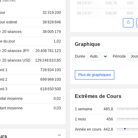
s
marchés
08:24:57
538,70
100
our
32 319 200
08:24:57
538,80
800
our estimé
38 928 846
. 20 séances
38 005 179
e du jour
1,02
Graphique
. 20 séances JPY
20 408 781 123
Durée
Période
. 20 séances USD
129 248 810,85
ord 1
728 934 100
Plus de graphiques
ord 2
699 968 100
ord 3
618 650 500
Extrêmes de Cours
pital moyenne
0,02
ottant moyenne
0,03
1 semaine
485,8
1 mois
456
Année en cours
442,8
urs