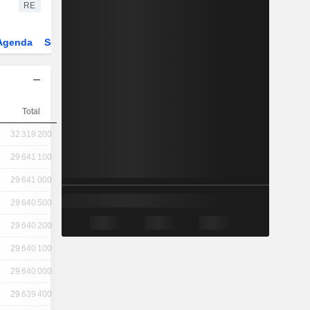
RE
Agenda
Secteur
Dérivés
Fonds et ETFs
Total
0
32 319 200
29 641 100
29 641 000
29 640 500
29 640 200
29 640 100
29 640 000
29 639 400