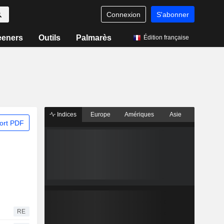
Connexion
S'abonner
eeners
Outils
Palmarès
Édition française
Indices
Europe
Amériques
Asie
ort PDF
RE