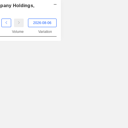
mpany Holdings,
2004
+7,02 %
2003
+4,21 %
2002
-19,18 %
Volume
Variation
2001
-1,59 %
2000
+3,47 %
1999
-1,79 %
1998
+17,23 %
1997
-6,30 %
1996
-7,97 %
1995
+0,27 %
1994
-9,74 %
1993
+18,46 %
1992
-29,73 %