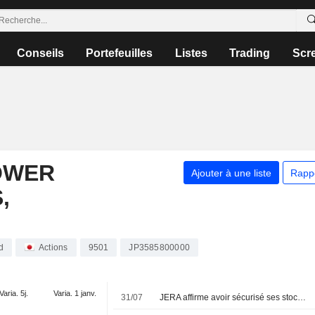
Conseils
Portefeuilles
Listes
Trading
Scr
OWER
Ajouter à une liste
Rapp
,
d
Actions
9501
JP3585800000
Varia. 5j.
Varia. 1 janv.
31/07
JERA affirme avoir sécurisé ses stocks de GNL jusqu'en octobre et écarte tout risque d'approvisionnement cet été