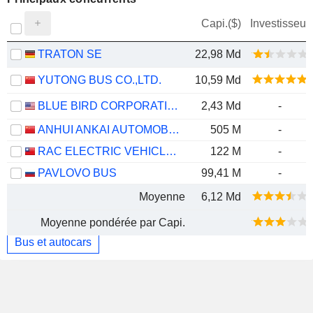
Capi.($)
Investisseur
TRATON SE
22,98 Md
YUTONG BUS CO.,LTD.
10,59 Md
BLUE BIRD CORPORATION
2,43 Md
-
ANHUI ANKAI AUTOMOBILE CO., LTD
505 M
-
RAC ELECTRIC VEHICLES INC.
122 M
-
PAVLOVO BUS
99,41 M
-
Moyenne
6,12 Md
Moyenne pondérée par Capi.
Bus et autocars