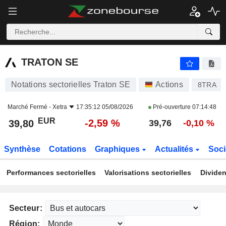
TRATON SE
39,80
€
-2,59 %
TRATON SE
Notations sectorielles Traton SE
Actions
8TRA
Marché Fermé -
Xetra
17:35:12 05/08/2026
Pré-ouverture
07:14:48
EUR
-2,59 %
39,80
39,76
-0,10 %
Synthèse
Cotations
Graphiques
Actualités
Soci
Performances sectorielles
Valorisations sectorielles
Dividen
Secteur:
Région: