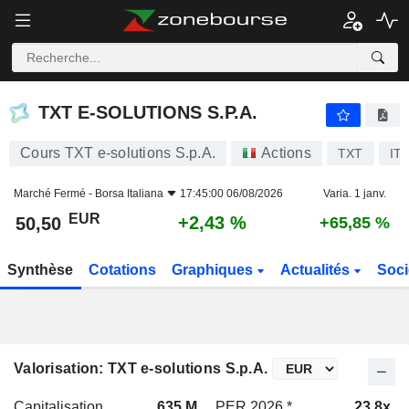
TXT E-SOLUTIONS S.P.A.
50,50
€
+2,43 %
TXT E-SOLUTIONS S.P.A.
Cours TXT e-solutions S.p.A.
Actions
TXT
IT
Marché Fermé -
Borsa Italiana
17:45:00 06/08/2026
Varia. 1 janv.
EUR
+2,43 %
50,50
+65,85 %
Synthèse
Cotations
Graphiques
Actualités
Soci
Valorisation: TXT e-solutions S.p.A.
Capitalisation
635 M
PER 2026 *
23,8x