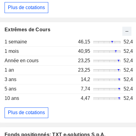
Plus de cotations
Extrêmes de Cours
1 semaine
46,15
52,4
1 mois
40,95
52,4
Année en cours
23,25
52,4
1 an
23,25
52,4
3 ans
14,2
52,4
5 ans
7,74
52,4
10 ans
4,47
52,4
Plus de cotations
Fonds positionnés: TXT e-solutions S.p.A.