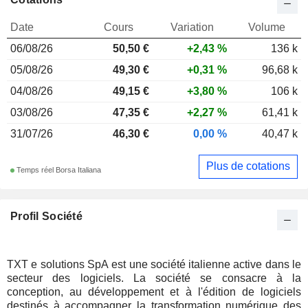
Date
Cours
Variation
Volume
06/08/26
50,50 €
+2,43 %
136 k
05/08/26
49,30 €
+0,31 %
96,68 k
04/08/26
49,15 €
+3,80 %
106 k
03/08/26
47,35 €
+2,27 %
61,41 k
31/07/26
46,30 €
0,00 %
40,47 k
Plus de cotations
Temps réel Borsa Italiana
Profil Société
TXT e solutions SpA est une société italienne active dans le
secteur des logiciels. La société se consacre à la
conception, au développement et à l'édition de logiciels
destinés à accompagner la transformation numérique des