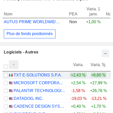
Varia. 1
Nom
PEA
janv.
Not
AUTUS PRIME WORLDWIDE FLEXIBLE B
Non
+1,00 %
Plus de fonds positionnés
Logiciels - Autres
Varia.
Varia. 5j.
TXT E-SOLUTIONS S.P.A.
+2,43 %
+8,60 %
+
MICROSOFT CORPORATION
+2,54 %
+27,99 %
PALANTIR TECHNOLOGIES INC.
-1,58 %
+26,76 %
-
DATADOG, INC.
-19,03 %
-13,21 %
+
CADENCE DESIGN SYSTEMS, INC.
+0,40 %
+1,70 %