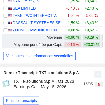
SYNOPSYS, INC.
+1,29 %
+8,64 %
-
SEA LIMITED
-3,40 %
+2,43 %
-
TAKE-TWO INTERACTIVE SOFTWARE, INC.
-1,04 %
-5,66 %
DASSAULT SYSTÈMES SE
+1,59 %
+3,43 %
-
ZOOM COMMUNICATIONS, INC.
+0,66 %
+9,62 %
+
Moyenne
+0,90 %
+8,29 %
Moyenne pondérée par Capi.
-0,16 %
+23,01 %
Voir toutes les performances sectorielles
Dernier Transcript: TXT e-solutions S.p.A.
TXT e-solutions S.p.A., Q1 2026
15/05
Earnings Call, May 15, 2026
Plus de transcripts