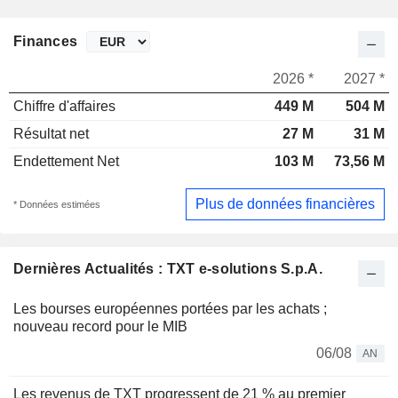
Finances
2026 *
2027 *
Chiffre d'affaires
449 M
504 M
Résultat net
27 M
31 M
Endettement Net
103 M
73,56 M
Plus de données financières
* Données estimées
Dernières Actualités : TXT e-solutions S.p.A.
Les bourses européennes portées par les achats ;
nouveau record pour le MIB
06/08
AN
Les revenus de TXT progressent de 21 % au premier