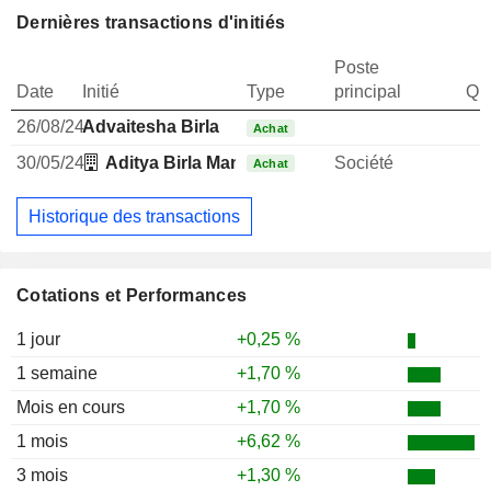
Dernières transactions d'initiés
Poste
Date
Initié
Type
principal
Qua
26/08/24
Advaitesha Birla
Achat
30/05/24
Aditya Birla Management Corp Pvt Ltd.
Société
Achat
Historique des transactions
Cotations et Performances
1 jour
+0,25 %
1 semaine
+1,70 %
Mois en cours
+1,70 %
1 mois
+6,62 %
3 mois
+1,30 %