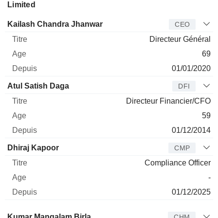
Limited
Dirigeant
Titre
Age
Depuis
Kailash Chandra Jhanwar
CEO
Directeur Général
69
01/01/2020
Atul Satish Daga
DFI
Directeur Financier/CFO
59
01/12/2014
Dhiraj Kapoor
CMP
Compliance Officer
-
01/12/2025
Administrateur
Titre
Age
Depuis
Kumar Mangalam Birla
CHM