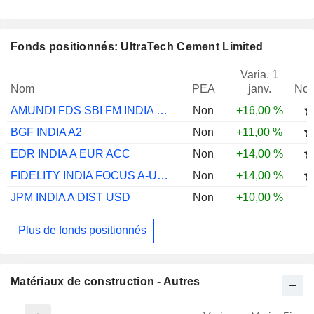
Fonds positionnés: UltraTech Cement Limited
Varia. 1
Nom
PEA
janv.
Not
AMUNDI FDS SBI FM INDIA EQ Q-I4 USD C
Non
+16,00 %
BGF INDIA A2
Non
+11,00 %
EDR INDIA A EUR ACC
Non
+14,00 %
FIDELITY INDIA FOCUS A-USD
Non
+14,00 %
JPM INDIA A DIST USD
Non
+10,00 %
Plus de fonds positionnés
Matériaux de construction - Autres