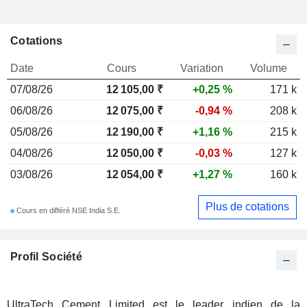
Cotations
Date
Cours
Variation
Volume
07/08/26
12 105,00 ₹
+0,25 %
171 k
06/08/26
12 075,00 ₹
-0,94 %
208 k
05/08/26
12 190,00 ₹
+1,16 %
215 k
04/08/26
12 050,00 ₹
-0,03 %
127 k
03/08/26
12 054,00 ₹
+1,27 %
160 k
Plus de cotations
Cours en différé NSE India S.E.
Profil Société
UltraTech Cement Limited est le leader indien de la