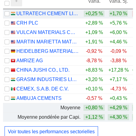
Varia.
Varia. 5j.
ULTRATECH CEMENT LIMITED
+0,25 %
+1,70 %
CRH PLC
+2,89 %
+5,76 %
VULCAN MATERIALS COMPANY
+1,09 %
+6,00 %
MARTIN MARIETTA MATERIALS, INC.
+1,91 %
+4,46 %
-
HEIDELBERG MATERIALS AG
-0,92 %
-0,09 %
-
AMRIZE AG
-8,78 %
-3,88 %
CHINA JUSHI CO., LTD.
+8,83 %
+17,28 %
+
GRASIM INDUSTRIES LIMITED
+3,20 %
+7,17 %
+
CEMEX, S.A.B. DE C.V.
+0,10 %
-4,73 %
+
AMBUJA CEMENTS
-0,57 %
+0,43 %
-
Moyenne
+0,80 %
+4,29 %
+
Moyenne pondérée par Capi.
+1,12 %
+4,30 %
+
Voir toutes les performances sectorielles