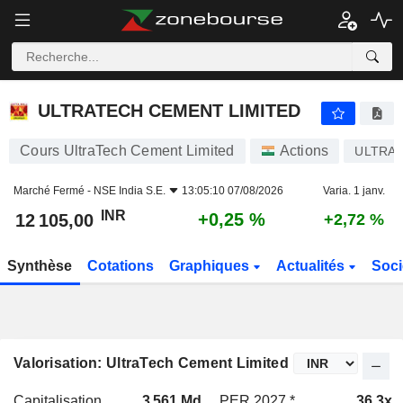
ULTRATECH CEMENT LIMITED
12 105,00
₹
+0,25 %
ULTRATECH CEMENT LIMITED
Cours UltraTech Cement Limited
Actions
ULTRA
Marché Fermé -
NSE India S.E.
13:05:10 07/08/2026
Varia. 1 janv.
INR
+0,25 %
12 105,00
+2,72 %
Synthèse
Cotations
Graphiques
Actualités
Soci
Valorisation: UltraTech Cement Limited
Capitalisation
3 561 Md
PER 2027 *
36,3x