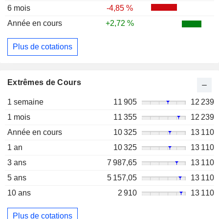
6 mois
-4,85 %
Année en cours
+2,72 %
Plus de cotations
Extrêmes de Cours
1 semaine
11 905
12 239
1 mois
11 355
12 239
Année en cours
10 325
13 110
1 an
10 325
13 110
3 ans
7 987,65
13 110
5 ans
5 157,05
13 110
10 ans
2 910
13 110
Plus de cotations