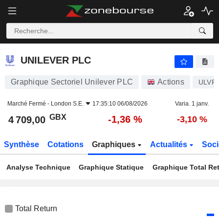
UNILEVER PLC
4 709,00
p
-1,36 %
UNILEVER PLC
Graphique Sectoriel Unilever PLC
Actions
ULVR
Marché Fermé -
London S.E.
17:35:10 06/08/2026
Varia. 1 janv.
GBX
-1,36 %
4 709,00
-3,10 %
Synthèse
Cotations
Graphiques
Actualités
Soci
Analyse Technique
Graphique Statique
Graphique Total Re
Total Return