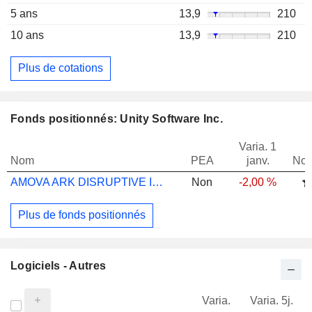
5 ans
13,9
210
10 ans
13,9
210
Plus de cotations
Fonds positionnés: Unity Software Inc.
Varia. 1
Nom
PEA
janv.
Not
AMOVA ARK DISRUPTIVE INNOVATION A EUR
Non
-2,00 %
Plus de fonds positionnés
Logiciels - Autres
Varia.
Varia. 5j.