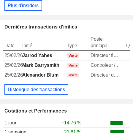
Plus d'insiders
Dernières transactions d'initiés
Poste
Date
Initié
Type
principal
Qua
25/02/26
Jarrod Yahes
Directeur financier
1
Vente
25/02/26
Mark Barrysmith
Controleur / auditeur
1
Vente
25/02/26
Alexander Blum
Directeur des operations
1
Vente
Historique des transactions
Cotations et Performances
1 jour
+14,76 %
1 semaine
+21,81 %