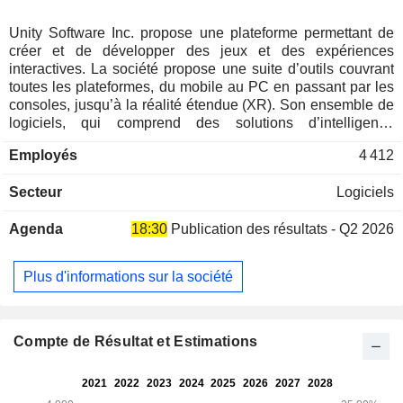
Unity Software Inc. propose une plateforme permettant de
créer et de développer des jeux et des expériences
interactives. La société propose une suite d’outils couvrant
toutes les plateformes, du mobile au PC en passant par les
consoles, jusqu’à la réalité étendue (XR). Son ensemble de
logiciels, qui comprend des solutions d’intelligence
artificielle (IA), accompagne les créateurs tout au long du
Employés
4 412
cycle de développement. La plateforme de la société se
compose de deux ensembles de solutions complémentaires
Secteur
Logiciels
: Create Solutions et Grow Solutions. Create Solutions est
un ensemble complet d’outils et de services utilisés pour
Agenda
18:30
Publication des résultats - Q2 2026
créer, distribuer et exécuter du contenu haute définition en
temps réel, en deux dimensions (2D) et en trois dimensions
(3D). Conçus pour les développeurs, ces outils et services
Plus d'informations sur la société
sont utilisés dans un large éventail de secteurs, allant des
jeux vidéo à l’aérospatiale, de la construction au commerce
de détail, du secteur médical à l’industrie manufacturière, et
bien d’autres encore. Grow Solutions propose aux clients la
Compte de Résultat et Estimations
possibilité d’interagir avec leur base d’utilisateurs et de
monétiser leur contenu, qu’il s’agisse de jeux de puzzle en
2D, de jeux multijoueurs multiplateformes ou d’autres