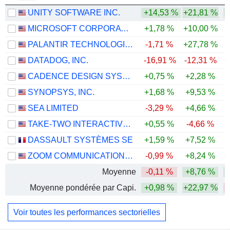
UNITY SOFTWARE INC.
+14,53 %
+21,81 %
+
MICROSOFT CORPORATION
+1,78 %
+10,00 %
PALANTIR TECHNOLOGIES INC.
-1,71 %
+27,78 %
-
DATADOG, INC.
-16,91 %
-12,31 %
+
CADENCE DESIGN SYSTEMS, INC.
+0,75 %
+2,28 %
SYNOPSYS, INC.
+1,68 %
+9,53 %
-
SEA LIMITED
-3,29 %
+4,66 %
-
TAKE-TWO INTERACTIVE SOFTWARE, INC.
+0,55 %
-4,66 %
DASSAULT SYSTÈMES SE
+1,59 %
+7,52 %
-
ZOOM COMMUNICATIONS, INC.
-0,99 %
+8,24 %
+
Moyenne
-0,11 %
+8,76 %
Moyenne pondérée par Capi.
+0,98 %
+22,97 %
Voir toutes les performances sectorielles