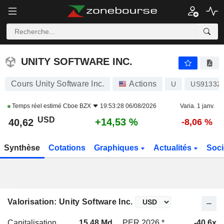
UNITY SOFTWARE INC.
40,62
$
+14,53 %
UNITY SOFTWARE INC.
Cours Unity Software Inc.
Actions
U
US91332
Temps réel estimé
Cboe BZX
19:53:28 06/08/2026
Varia. 1 janv.
USD
+14,53 %
40,62
-8,06 %
Synthèse
Cotations
Graphiques
Actualités
Soci
Valorisation: Unity Software Inc.
Capitalisation
15,48 Md
PER 2026 *
-40,6x