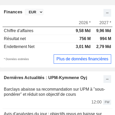
Finances
2026 *
2027 *
Chiffre d'affaires
9,58 Md
9,96 Md
Résultat net
756 M
994 M
Endettement Net
3,01 Md
2,79 Md
Plus de données financières
* Données estimées
Dernières Actualités : UPM-Kymmene Oyj
Barclays abaisse sa recommandation sur UPM à "sous-
pondérer" et réduit son objectif de cours
12:00
FW
Avis d'analystes du jour : objectifs revus en baisse sur