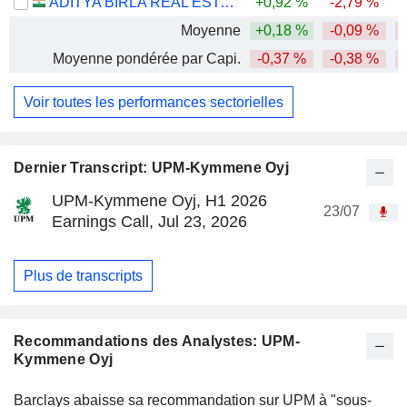
ADITYA BIRLA REAL ESTATE LIMITED
+0,92 %
-2,79 %
-
Moyenne
+0,18 %
-0,09 %
Moyenne pondérée par Capi.
-0,37 %
-0,38 %
Voir toutes les performances sectorielles
Dernier Transcript: UPM-Kymmene Oyj
UPM-Kymmene Oyj, H1 2026
23/07
Earnings Call, Jul 23, 2026
Plus de transcripts
Recommandations des Analystes: UPM-
Kymmene Oyj
Barclays abaisse sa recommandation sur UPM à "sous-