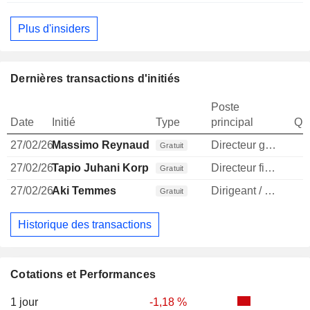
Plus d'insiders
Dernières transactions d'initiés
Poste
Date
Initié
Type
principal
Qua
27/02/26
Massimo Reynaudo
Directeur general
Gratuit
27/02/26
Tapio Juhani Korpeinen
Directeur financier
1
Gratuit
27/02/26
Aki Temmes
Dirigeant / cadre principal
Gratuit
Historique des transactions
Cotations et Performances
1 jour
-1,18 %