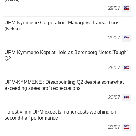
29/07
UPM-Kymmene Corporation: Managers' Transactions
(Kekki)
29/07
UPM-Kymmene Kept at Hold as Berenberg Notes 'Tough'
Q2
28/07
UPM-KYMMENE : Disappointing Q2 despite somewhat
exceeding street profit expectations
23/07
Forestry firm UPM expects higher costs weighing on
second-half performance
23/07