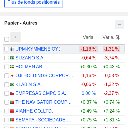
Plus de fonds positionnés
Papier - Autres
Varia.
Varia. 5j.
UPM-KYMMENE OYJ
-1,18 %
-1,31 %
SUZANO S.A.
-0,64 %
-3,74 %
-
HOLMEN AB
+0,30 %
+0,43 %
-
OJI HOLDINGS CORPORATION
-1,16 %
-0,08 %
+
KLABIN S.A.
-0,06 %
-1,32 %
EMPRESAS CMPC S.A.
0,00 %
-2,37 %
-
THE NAVIGATOR COMPANY, S.A.
+0,37 %
+0,74 %
XIANHE CO.,LTD.
+2,49 %
+7,24 %
-
SEMAPA - SOCIEDADE DE INVESTIMENTO E GESTÃO, SGPS, S.A.
+0,75 %
+1,81 %
+