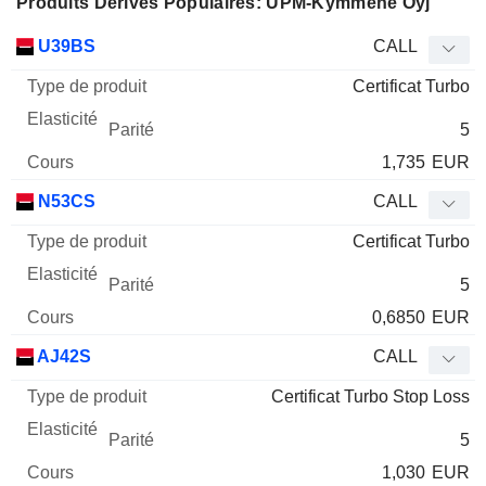
Produits Dérivés Populaires: UPM-Kymmene Oyj
Type
U39BS
CALL
de
Certificat Turbo
Mnemo
Type
produit
Elasticité
Parité
Cours
5
1,735
EUR
N53CS
CALL
Certificat Turbo
5
0,6850
EUR
AJ42S
CALL
Certificat Turbo Stop Loss
5
1,030
EUR