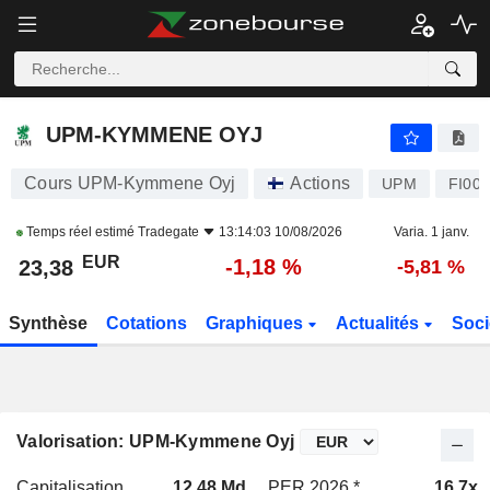
UPM-KYMMENE OYJ
23,38
€
-1,18 %
UPM-KYMMENE OYJ
Cours UPM-Kymmene Oyj
Actions
UPM
FI00
Temps réel estimé
Tradegate
13:14:03 10/08/2026
Varia. 1 janv.
EUR
-1,18 %
23,38
-5,81 %
Synthèse
Cotations
Graphiques
Actualités
Soci
Valorisation: UPM-Kymmene Oyj
Capitalisation
12,48 Md
PER 2026 *
16,7x