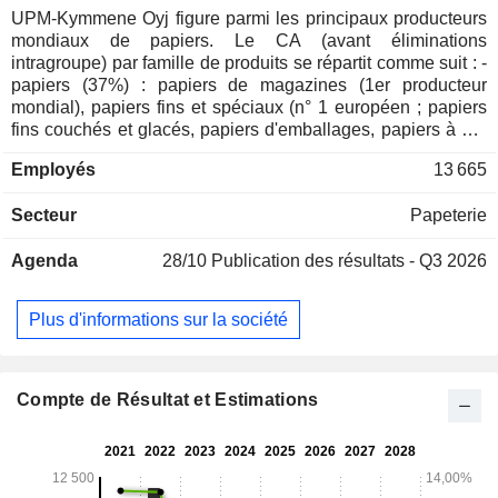
UPM-Kymmene Oyj figure parmi les principaux producteurs
mondiaux de papiers. Le CA (avant éliminations
intragroupe) par famille de produits se répartit comme suit : -
papiers (37%) : papiers de magazines (1er producteur
mondial), papiers fins et spéciaux (n° 1 européen ; papiers
fins couchés et glacés, papiers d'emballages, papiers à en-
tête, enveloppes, etc.) et papiers journal (n° 2 européen) ; -
Employés
13 665
pulpes et produits de bois (34,1%) : pulpes, bois de
construction sciés et contre-plaqués ; - produits transformés
Secteur
Papeterie
(17,1%) : étiquettes adhésives, emballages (destinés aux
industries du papier, de l'acier et du bois), papiers de
Agenda
28/10
Publication des résultats - Q3 2026
silicone destinés aux produits d'hygiène, etc. ; - autres
(11,8%) : notamment production d'électricité à partir de
sources renouvelables. A fin 2025, le groupe dispose de 48
Plus d'informations sur la société
sites de production dans le monde. La répartition
géographique du CA est la suivante : Finlande (14%),
Allemagne (9,3%), Royaume-Uni (5,2%), France (3,7%),
Pologne (3%), Europe (20,2%), Chine (15,7%), Etats-Unis
Compte de Résultat et Estimations
(13,1%) et autres (15,8%).