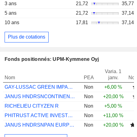
3 ans
21,72
35,77
5 ans
21,72
37,14
10 ans
17,81
37,14
Plus de cotations
Fonds positionnés: UPM-Kymmene Oyj
Varia. 1
Nom
PEA
janv.
Not
GAY-LUSSAC GREEN IMPACT I
Non
+6,00 %
JANUS HNDRSNCONTINEN EURP A2 EUR
Non
+20,00 %
RICHELIEU CITYZEN R
Non
+5,00 %
PHITRUST ACTIVE INVESTORS EUROPE
Non
+11,00 %
JANUS HNDRSNPAN EURP I2 EUR
Non
+20,00 %