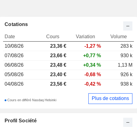
Cotations
Date
Cours
Variation
Volume
10/08/26
23,36
€
-1,27 %
283 k
07/08/26
23,66 €
+0,77 %
930 k
06/08/26
23,48 €
+0,34 %
1,13 M
05/08/26
23,40 €
-0,68 %
926 k
04/08/26
23,56 €
-0,42 %
938 k
Plus de cotations
Cours en différé Nasdaq Helsinki
Profil Société